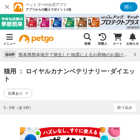
ペットゴーの公式アプリ
開く
アプリからの購入でポイント2倍
メニュー
検索
再購入
カート
お知らせ
熊本県熊本地方で発生した地震によるお荷物のお届け状況について （7/28）
全6件
猫用
： ロイヤルカナンベテリナリー･ダイエッ
ト
在庫あり
絞り込み
0 - 0件（全 0件）