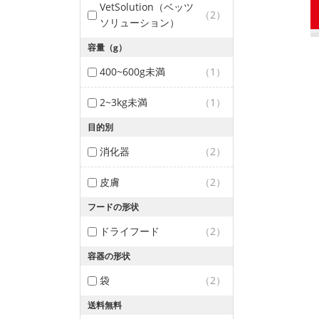
VetSolution（ベッツ
（2）
ソリューション）
容量（g）
400~600g未満
（1）
2~3kg未満
（1）
目的別
消化器
（2）
皮膚
（2）
フードの形状
ドライフード
（2）
容器の形状
袋
（2）
送料無料