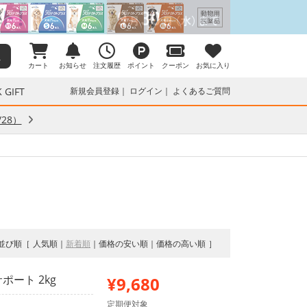
カート
お知らせ
注文履歴
ポイント
クーポン
お気に入り
 GIFT
新規会員登録
ログイン
よくあるご質問
28）
並び順
人気順
新着順
価格の安い順
価格の高い順
ート 2kg
¥9,680
定期便対象