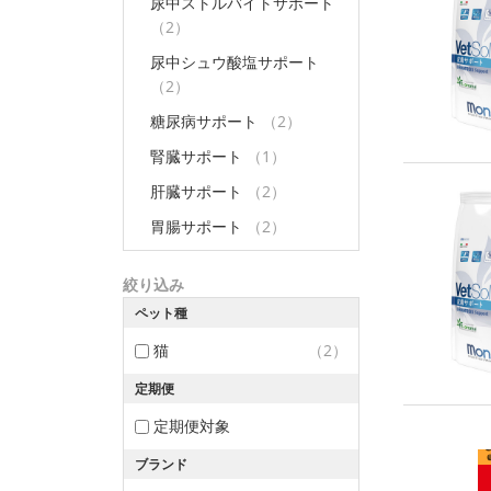
尿中ストルバイトサポート
（2）
尿中シュウ酸塩サポート
（2）
糖尿病サポート
（2）
腎臓サポート
（1）
肝臓サポート
（2）
胃腸サポート
（2）
絞り込み
ペット種
猫
（2）
定期便
定期便対象
ブランド