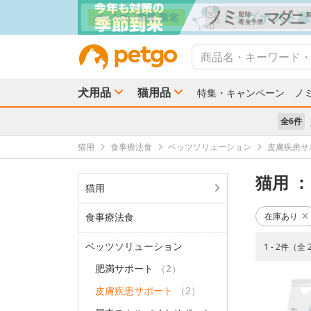
犬用品
猫用品
特集・キャンペーン
ノ
全6件
猫用
食事療法食
ベッツソリューション
皮膚疾患サ
猫用
：
猫用
食事療法食
在庫あり
ベッツソリューション
1 - 2件（全
肥満サポート
（2）
皮膚疾患サポート
（2）