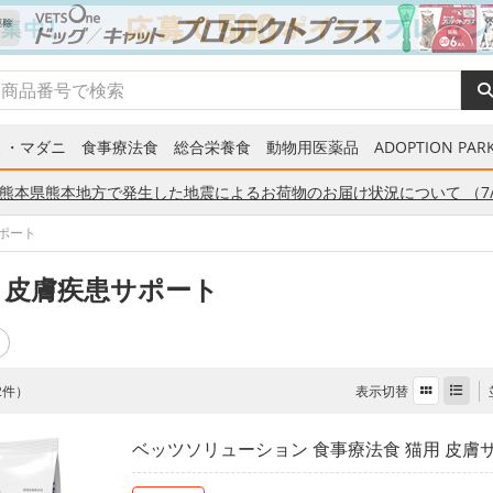
ミ・マダニ
食事療法食
総合栄養食
動物用医薬品
ADOPTION PARK
熊本県熊本地方で発生した地震によるお荷物のお届け状況について （7/
ポート
 皮膚疾患サポート
表示切替
 2件）
ベッツソリューション 食事療法食 猫用 皮膚サポ