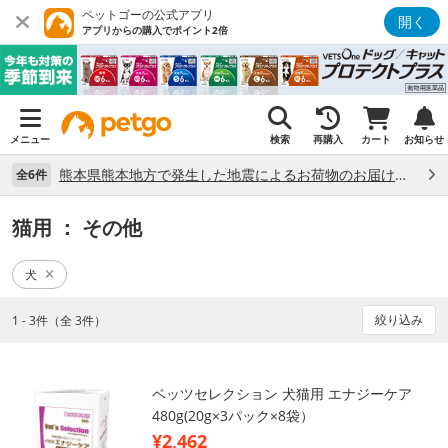
ペットゴーの公式アプリ
開く
アプリからの購入でポイント2倍
メニュー
検索
再購入
カート
お知らせ
熊本県熊本地方で発生した地震によるお荷物のお届け状況について （7/28）
全6件
猫用
： その他
犬
絞り込み
1 - 3件（全 3件）
ベッツセレクション 犬猫用 エナジーケア
480g(20g×3パック×8袋）
¥2,462