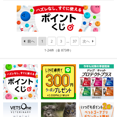
前へ
1
2
3
…
37
次へ
1-24件（全 873件）