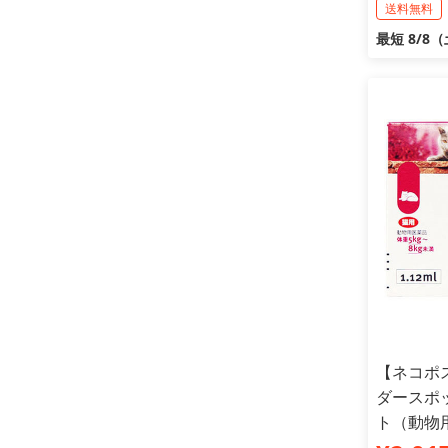
送料無料
最短 8/8
【ネコポ
ダースポッ
ト（動物