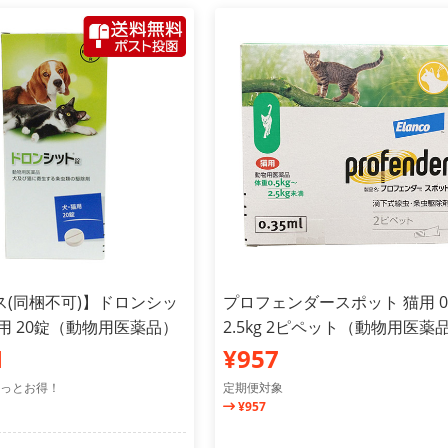
ス(同梱不可)】ドロンシッ
プロフェンダースポット 猫用 0
用 20錠（動物用医薬品）
2.5kg 2ピペット（動物用医薬
1
¥957
っとお得！
定期便対象
¥957