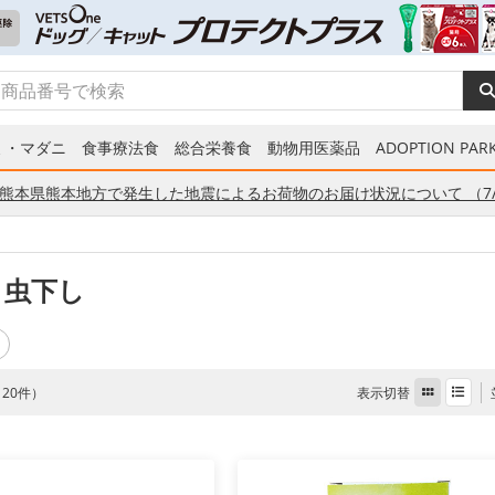
ミ・マダニ
食事療法食
総合栄養食
動物用医薬品
ADOPTION PARK
熊本県熊本地方で発生した地震によるお荷物のお届け状況について （7/
 虫下し
表示切替
全 20件）