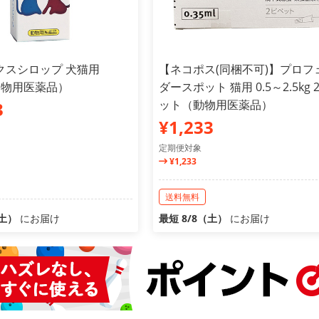
クスシロップ 犬猫用
【ネコポス(同梱不可)】プロフ
動物用医薬品）
ダースポット 猫用 0.5～2.5kg 
ット（動物用医薬品）
3
¥1,233
定期便対象
¥1,233
送料無料
（土）
にお届け
最短 8/8（土）
にお届け