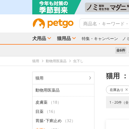
犬用品
猫用品
特集・キャンペーン
ノ
全6件
猫用
動物用医薬品
虫下し
猫用
：
猫用
動物用医薬品
在庫あり
皮膚薬
（18）
1 - 20件（
目薬
（16）
胃腸･下痢止め
（32）