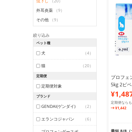
虫下し
（20）
外耳炎薬
（9）
その他
（9）
絞り込み
ペット種
犬
（4）
猫
（20）
定期便
プロフェン
5kg 2
定期便対象
¥1,48
ブランド
定期便ならも
GENDAI(ゲンダイ)
（2）
¥1,442
エランコジャパン
（6）
最短 8/8
プロフェンダースポ