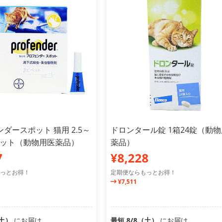
ダースポット 猫用 2.5～
ドロンタール錠 1箱24錠（動
ピペット（動物用医薬品）
薬品）
7
¥8,228
っとお得！
定期便ならもっとお得！
¥7,511
（土）
にお届け
最短 8/8（土）
にお届け