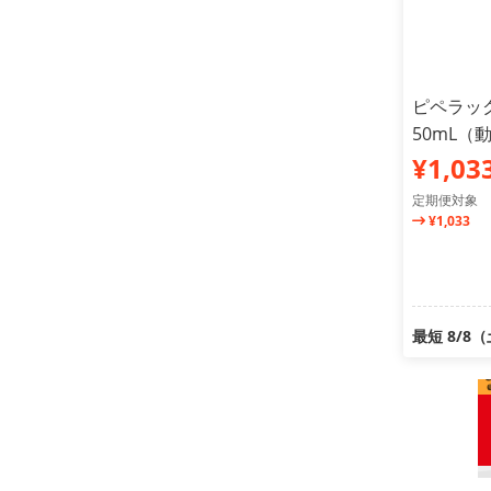
ピペラッ
50mL（
¥1,03
定期便対象
¥1,033
最短 8/8