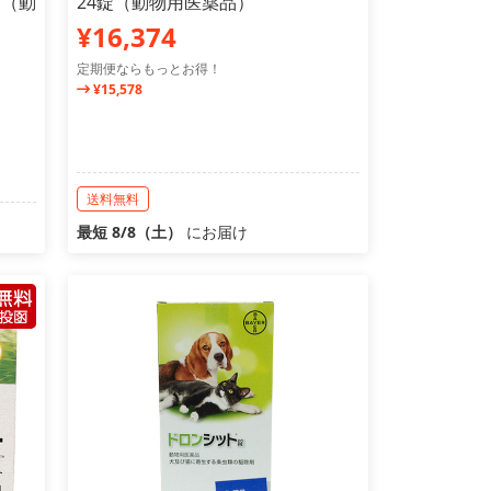
ト（動
24錠（動物用医薬品）
¥16,374
定期便ならもっとお得！
¥15,578
送料無料
最短 8/8（土）
にお届け