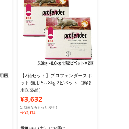
物用医
【2箱セット】プロフェンダースポ
ット 猫用 5～8kg 2ピペット（動物
用医薬品）
¥3,632
定期便ならもっとお得！
¥3,174
最短 8/8（土）
にお届け