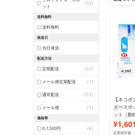
（12）
ット
送料無料
送料無料
発送日
当日発送
配送方法
定期配送
（13）
メール便定期配送
（7）
通常配送
（13）
【ネコポ
ダースポット
メール便
（7）
ット（動
価格帯
¥1,60
0-1,500円
（4）
定期便対象