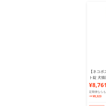
【ネコポ
ト錠 犬猫
¥8,76
定期便ならも
¥8,323