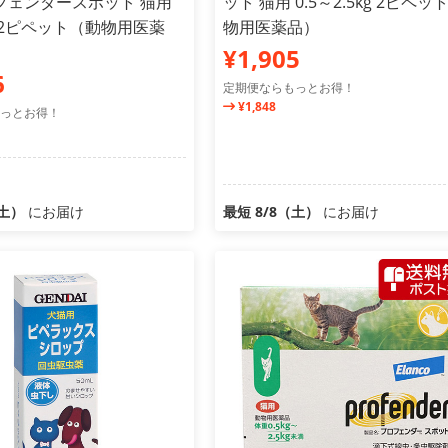
フェンダースポット 猫用
ット 猫用 0.5～2.5kg 2ピペッ
kg 2ピペット（動物用医薬
物用医薬品）
¥1,905
6
定期便ならもっとお得！
¥1,848
っとお得！
（土）
にお届け
最短 8/8（土）
にお届け