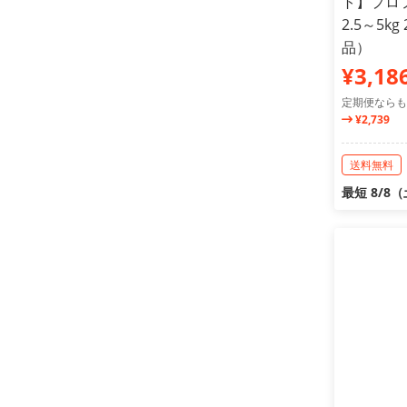
ト】プロ
2.5～5
品）
¥3,18
定期便ならも
¥2,739
送料無料
最短 8/8