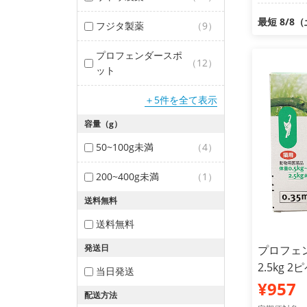
最短 8/8
フジタ製薬
（9）
プロフェンダースポ
（12）
ット
＋5件を全て表示
容量（g）
50~100g未満
（4）
200~400g未満
（1）
送料無料
送料無料
発送日
プロフェン
2.5kg
当日発送
¥957
配送方法