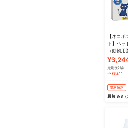
【ネコポス
ト】ペット
（動物用
¥3,24
定期便対象
¥3,244
送料無料
最短 8/8