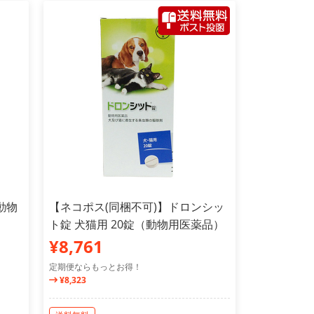
動物
【ネコポス(同梱不可)】ドロンシッ
ト錠 犬猫用 20錠（動物用医薬品）
¥8,761
定期便ならもっとお得！
¥8,323