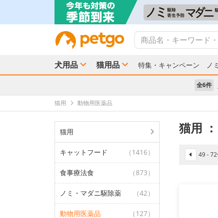
犬用品
猫用品
特集・キャンペーン
ノ
全6件
猫用
動物用医薬品
猫用
：
猫用
キャットフード
（1416）
49 - 
食事療法食
（873）
ノミ・マダニ駆除薬
（42）
動物用医薬品
（127）