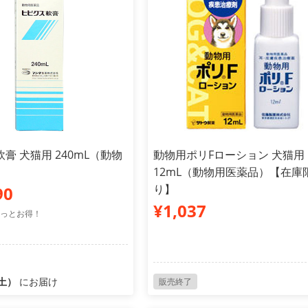
膏 犬猫用 240mL（動物
動物用ポリFローション 犬猫用
）
12mL（動物用医薬品）【在庫
り】
90
¥1,037
っとお得！
（土）
にお届け
販売終了