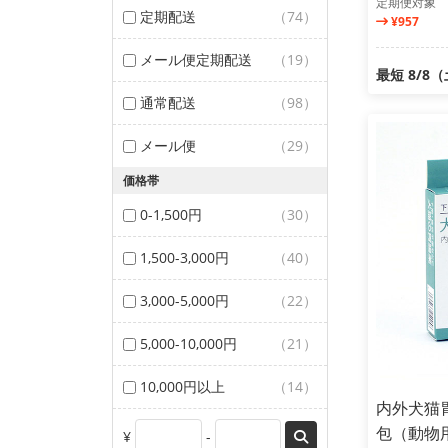
定期便対象
定期配送
（74）
¥957
メール便定期配送
（19）
最短 8/8
通常配送
（98）
メール便
（29）
価格帯
0-1,500円
（30）
1,500-3,000円
（40）
3,000-5,000円
（22）
5,000-10,000円
（21）
10,000円以上
（14）
内外犬猫
包（動物
¥
-