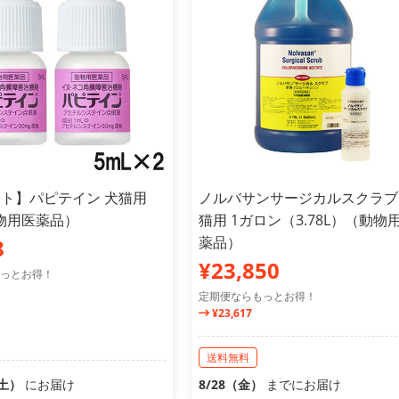
ット】パピテイン 犬猫用
ノルバサンサージカルスクラブ
動物用医薬品）
猫用 1ガロン（3.78L）（動物
薬品）
8
¥23,850
っとお得！
定期便ならもっとお得！
¥23,617
送料無料
（土）
にお届け
8/28（金）
までにお届け