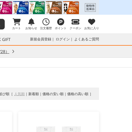
カート
お知らせ
注文履歴
ポイント
クーポン
お気に入り
 GIFT
新規会員登録
ログイン
よくあるご質問
28）
並び順
人気順
新着順
価格の安い順
価格の高い順