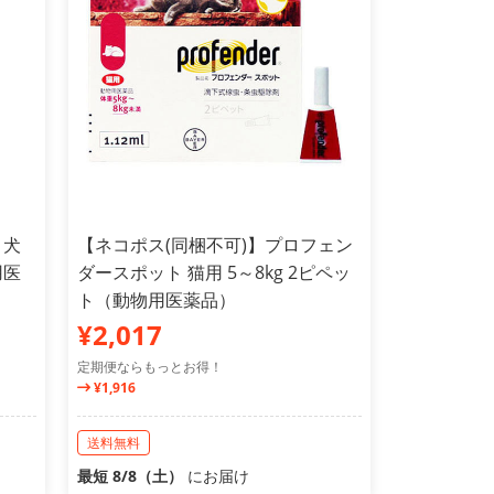
 犬
【ネコポス(同梱不可)】プロフェン
用医
ダースポット 猫用 5～8kg 2ピペッ
ト（動物用医薬品）
¥2,017
定期便ならもっとお得！
¥1,916
送料無料
最短 8/8（土）
にお届け