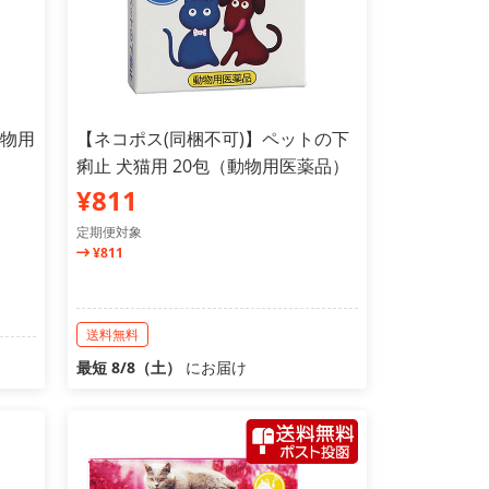
動物用
【ネコポス(同梱不可)】ペットの下
痢止 犬猫用 20包（動物用医薬品）
¥811
定期便対象
¥811
送料無料
最短 8/8（土）
にお届け