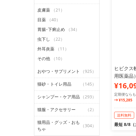
皮膚薬
（21）
目薬
（40）
胃腸･下痢止め
（34）
虫下し
（22）
外耳炎薬
（11）
その他
（10）
ヒビクス軟
おやつ・サプリメント
（925）
用医薬品
¥16,0
猫砂・トイレ用品
（145）
定期便ならも
シャンプー・ケア用品
（293）
¥15,285
猫服・アクセサリー
（2）
送料無料
猫用品・グッズ・おも
最短 8/8
（304）
ちゃ