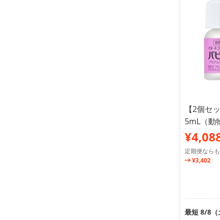
【2個セ
5mL（
¥4,08
定期便ならも
¥3,402
最短 8/8