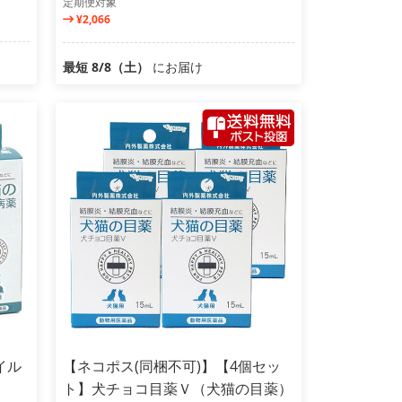
定期便対象
¥2,066
最短 8/8（土）
にお届け
イル
【ネコポス(同梱不可)】【4個セッ
ト】犬チョコ目薬Ｖ（犬猫の目薬）