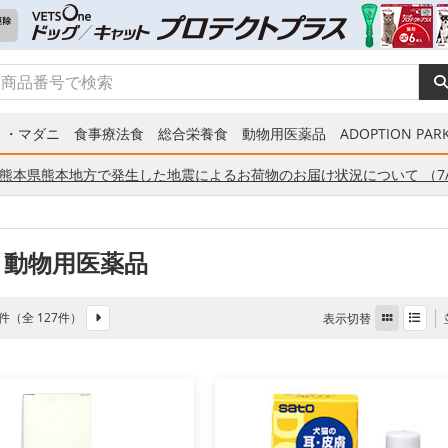
ミ・マダニ
食事療法食
総合栄養食
動物用医薬品
ADOPTION PARK
熊本県熊本地方で発生した地震によるお荷物のお届け状況について （7/
 動物用医薬品
72件（全 127件）
表示切替