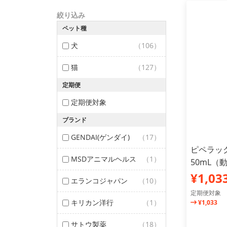
絞り込み
ペット種
犬
（106）
猫
（127）
定期便
定期便対象
ブランド
GENDAI(ゲンダイ)
（17）
ピペラッ
MSDアニマルヘルス
（1）
50mL（
¥1,03
エランコジャパン
（10）
定期便対象
キリカン洋行
（1）
¥1,033
サトウ製薬
（18）