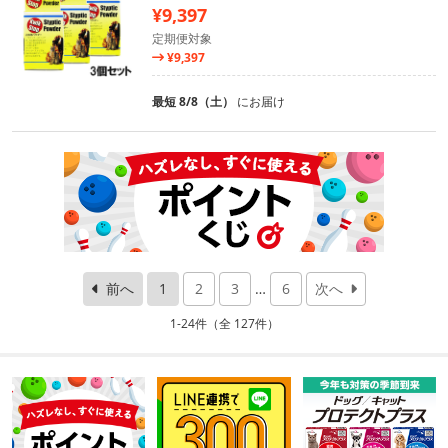
¥9,397
定期便対象
¥9,397
最短 8/8（土）
にお届け
前へ
1
2
3
…
6
次へ
1-24件（全 127件）