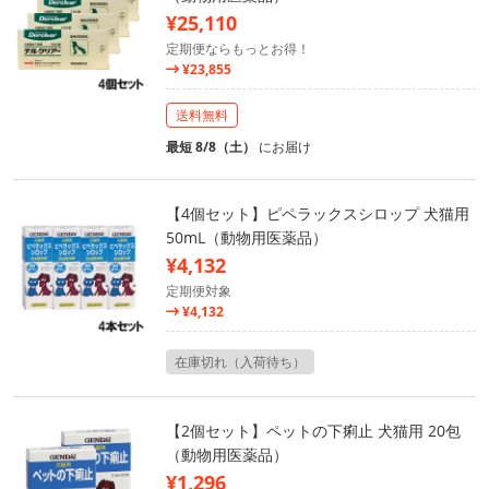
¥25,110
定期便ならもっとお得！
¥23,855
送料無料
最短 8/8（土）
にお届け
【4個セット】ピペラックスシロップ 犬猫用
50mL（動物用医薬品）
¥4,132
定期便対象
¥4,132
在庫切れ（入荷待ち）
【2個セット】ペットの下痢止 犬猫用 20包
（動物用医薬品）
¥1,296