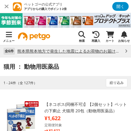
ペットゴーの公式アプリ
開く
アプリからの購入でポイント2倍
メニュー
検索
再購入
カート
お知らせ
熊本県熊本地方で発生した地震によるお荷物のお届け状況について （7/28）
全6件
猫用
： 動物用医薬品
絞り込み
1 - 24件（全 127件）
【ネコポス(同梱不可)】【2個セット】ペット
の下痢止 犬猫用 20包（動物用医薬品）
¥1,622
定期便対象
¥1,622