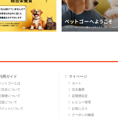
利用ガイド
マイページ
ペットゴーとは
カート
ご注文について
注文履歴
定期便について
定期便設定
配送について
レビュー管理
ポイントについて
お気に入り
クーポンの確認