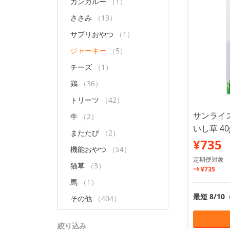
カンガルー
（1）
ささみ
（13）
サプリおやつ
（1）
ジャーキー
（5）
チーズ
（1）
鶏
（36）
トリーツ
（42）
サンライ
牛
（2）
いし草 4
またたび
（2）
¥735
機能おやつ
（54）
定期便対象
猫草
（3）
¥735
馬
（1）
最短 8/1
その他
（404）
絞り込み