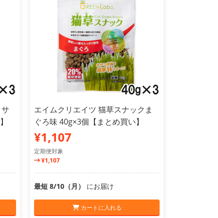
クサ
エイムクリエイツ 猫草スナックま
い】
ぐろ味 40g×3個【まとめ買い】
¥1,107
定期便対象
¥1,107
最短 8/10（月）
にお届け
カートに入れる