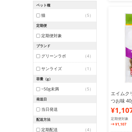
ペット種
猫
（5）
定期便
定期便対象
ブランド
グリーンラボ
（4）
サンライズ
（1）
容量（g）
~50g未満
（5）
エイムク
発送日
つお味 4
¥1,10
当日発送
定期便対象
配送方法
¥1,107
定期配送
（4）