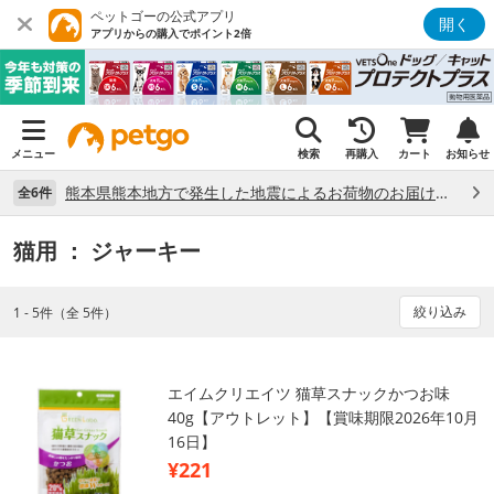
ペットゴーの公式アプリ
開く
アプリからの購入でポイント2倍
メニュー
検索
再購入
カート
お知らせ
熊本県熊本地方で発生した地震によるお荷物のお届け状況について （7/28）
全6件
猫用
： ジャーキー
絞り込み
1 - 5件（全 5件）
エイムクリエイツ 猫草スナックかつお味
40g【アウトレット】【賞味期限2026年10月
16日】
¥221