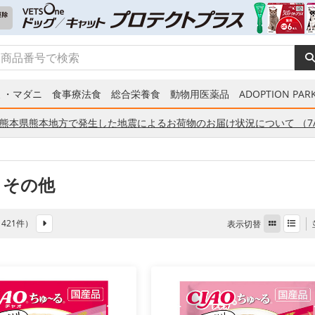
ミ・マダニ
食事療法食
総合栄養食
動物用医薬品
ADOPTION PARK
熊本県熊本地方で発生した地震によるお荷物のお届け状況について （7/
 その他
全 421件）
表示切替