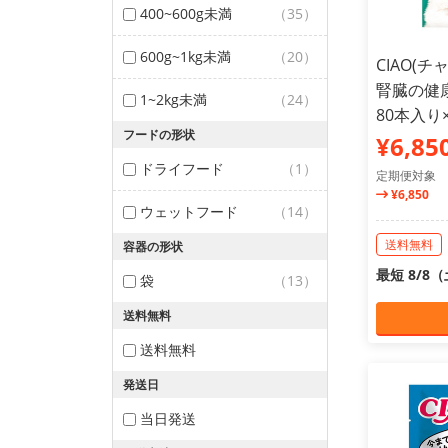
400~600g未満
（35）
600g~1kg未満
（20）
CIAO(
腎臓の健
1~2kg未満
（24）
80本入り
フードの形状
¥6,85
ドライフード
（1）
定期便対象
¥6,850
ウェットフード
（14）
送料無料
容器の形状
最短 8/8
袋
（13）
送料無料
送料無料
発送日
当日発送