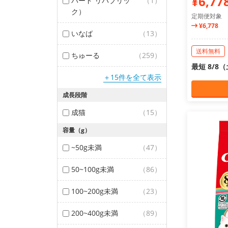
¥6,77
バード リパブリッ
（1）
ク）
定期便対象
¥6,778
いなば
（13）
送料無料
ちゅーる
（259）
最短 8/8
＋15件を全て表示
成長段階
成猫
（15）
容量（g）
~50g未満
（47）
50~100g未満
（86）
100~200g未満
（23）
200~400g未満
（89）