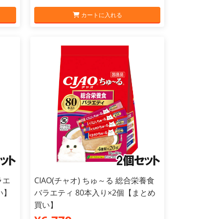
カートに入れる
ラエ
CIAO(チャオ) ちゅ～る 総合栄養食
い】
バラエティ 80本入り×2個【まとめ
買い】