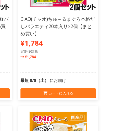
海鮮バ
CIAO(チャオ)ちゅ～るまぐろ本格だ
め買
しバラエティ20本入り×2個【まと
め買い】
¥1,784
定期便対象
¥1,784
最短 8/8（土）
にお届け
カートに入れる