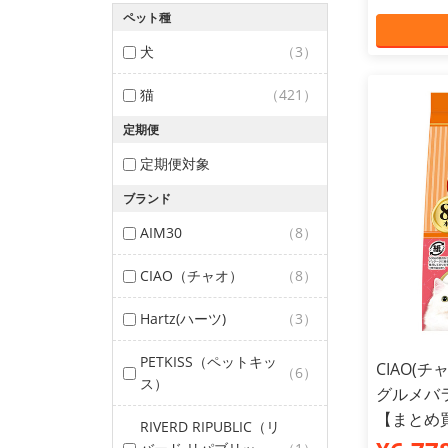
ペット種
犬
（3）
猫
（421）
定期便
定期便対象
ブランド
AIM30
（8）
CIAO（チャオ）
（8）
Hartz(ハーツ)
（3）
PETKISS（ペットキッ
CIAO(
（6）
ス）
グルメバラ
【まとめ
RIVERD RIPUBLIC（リ