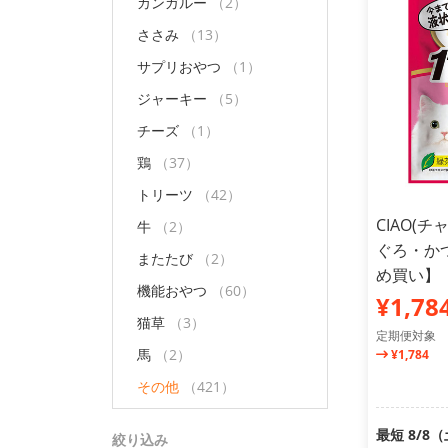
カンガルー
（2）
ささみ
（13）
サプリおやつ
（1）
ジャーキー
（5）
チーズ
（1）
鶏
（37）
トリーツ
（42）
CIAO(
牛
（2）
ぐろ・かつ
またたび
（2）
め買い】
機能おやつ
（60）
¥1,78
猫草
（3）
定期便対象
馬
（2）
¥1,784
その他
（421）
最短 8/8
絞り込み