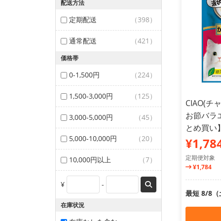
配送方法
定期配送
（398）
通常配送
（421）
価格帯
0-1,500円
（224）
1,500-3,000円
（125）
CIAO(
お節バラエ
3,000-5,000円
（45）
とめ買い
5,000-10,000円
（20）
¥1,78
定期便対象
10,000円以上
（7）
¥1,784
¥
-
最短 8/8
在庫状況