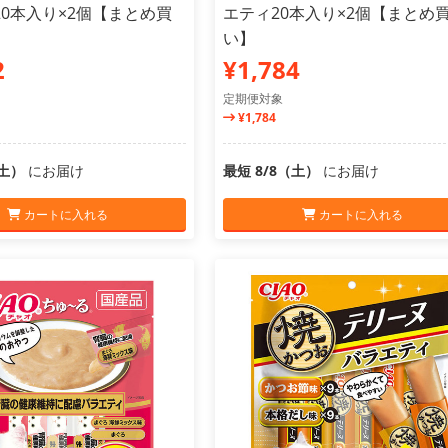
0本入り×2個【まとめ買
エティ20本入り×2個【まとめ
い】
2
¥1,784
定期便対象
¥1,784
（土）
にお届け
最短 8/8（土）
にお届け
カートに入れる
カートに入れる