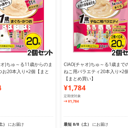
チャオ)ちゅ～る11歳からのま
CIAO(チャオ)ちゅ～る1歳まで
お20本入り×2個【まと
ねこ用バラエティ20本入り×2
【まとめ買い】
4
¥1,784
定期便対象
¥1,784
（土）
にお届け
最短 8/8（土）
にお届け