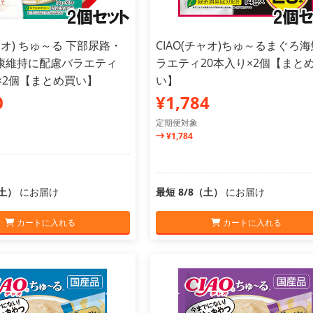
チャオ) ちゅ～る 下部尿路・
CIAO(チャオ)ちゅ～るまぐろ
康維持に配慮バラエティ
ラエティ20本入り×2個【まと
×2個【まとめ買い】
い】
0
¥1,784
定期便対象
¥1,784
（土）
にお届け
最短 8/8（土）
にお届け
カートに入れる
カートに入れる