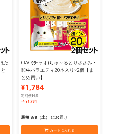
・ほた
CIAO(チャオ)ちゅ～るとりささみ・
まと
和牛バラエティ20本入り×2個【ま
とめ買い】
¥1,784
定期便対象
¥1,784
最短 8/8（土）
にお届け
カートに入れる