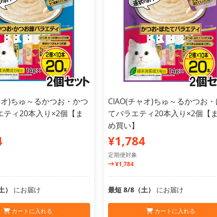
チャオ)ちゅ～るかつお・かつ
CIAO(チャオ)ちゅ～るかつお
ティ20本入り×2個【ま
てバラエティ20本入り×2個【
】
め買い】
4
¥1,784
定期便対象
¥1,784
（土）
にお届け
最短 8/8（土）
にお届け
カートに入れる
カートに入れる