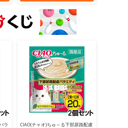
慮バラ
CIAO(チャオ)ちゅ～る下部尿路配慮