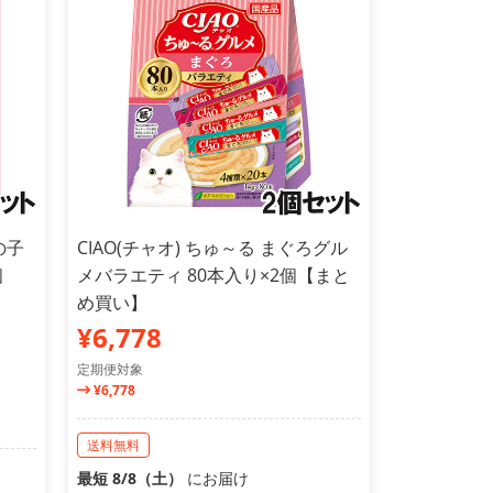
の子
CIAO(チャオ) ちゅ～る まぐろグル
個
メバラエティ 80本入り×2個【まと
め買い】
¥6,778
定期便対象
¥6,778
送料無料
最短 8/8（土）
にお届け