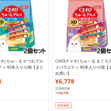
チャオ) ちゅ～る かつおグル
CIAO(チャオ) ちゅ～る まぐろ
ィ 80本入り×2個【まと
メバラエティ 80本入り×2個【
め買い】
8
¥6,778
定期便対象
¥6,778
送料無料