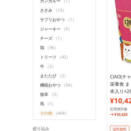
カンガルー
（1）
ささみ
（13）
サプリおやつ
（1）
ジャーキー
（5）
チーズ
（1）
鶏
（36）
トリーツ
（42）
牛
（2）
またたび
（2）
CIAO(
栄養食 ま
機能おやつ
（54）
本入り×
猫草
（3）
¥10,4
馬
（1）
定期便対象
その他
（404）
¥10,420
絞り込み
送料無料