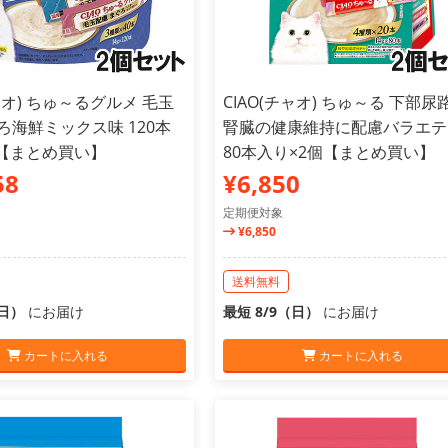
チャオ) ちゅ～るグルメ 毛玉
CIAO(チャオ) ちゅ～る 下部尿
ろ海鮮ミックス味 120本
腎臓の健康維持に配慮バラエテ
個【まとめ買い】
80本入り×2個【まとめ買い】
58
¥6,850
定期便対象
¥6,850
送料無料
（日）
にお届け
最短 8/9（日）
にお届け
カートに入れる
カートに入れる