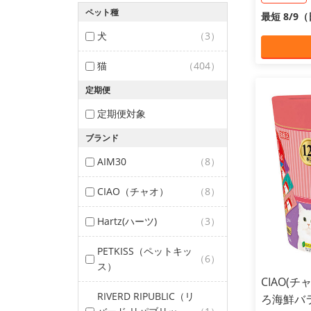
ペット種
最短 8/9
犬
（3）
猫
（404）
定期便
定期便対象
ブランド
AIM30
（8）
CIAO（チャオ）
（8）
Hartz(ハーツ)
（3）
PETKISS（ペットキッ
（6）
ス）
CIAO(
RIVERD RIPUBLIC（リ
ろ海鮮バラ