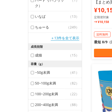
バード リパブリッ
（1）
【まとめ
ク）
¥10,1
いなば
（13）
定期便対象
¥10,158
ちゅーる
（249）
送料無料
＋13件を全て表示
最短 8/9
成長段階
成猫
（15）
容量（g）
~50g未満
（41）
50~100g未満
（82）
100~200g未満
（22）
200~400g未満
（88）