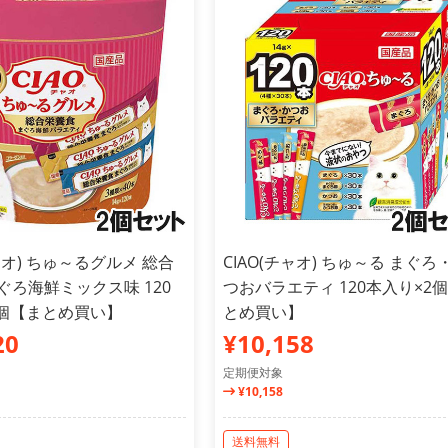
チャオ) ちゅ～るグルメ 総合
CIAO(チャオ) ちゅ～る まぐろ
ぐろ海鮮ミックス味 120
つおバラエティ 120本入り×2
2個【まとめ買い】
とめ買い】
20
¥10,158
定期便対象
¥10,158
送料無料