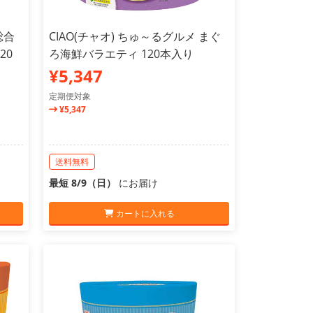
総合
CIAO(チャオ) ちゅ～るグルメ まぐ
20
ろ海鮮バラエティ 120本入り
¥5,347
定期便対象
¥5,347
送料無料
最短 8/9（日）
にお届け
カートに入れる