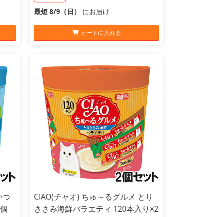
最短 8/9（日）
にお届け
カートに入れる
かつ
CIAO(チャオ) ちゅ～るグルメ とり
2個
ささみ海鮮バラエティ 120本入り×2