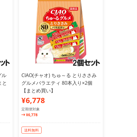
グル
CIAO(チャオ) ちゅ～る とりささみ
まと
グルメバラエティ 80本入り×2個
【まとめ買い】
¥6,778
定期便対象
¥6,778
送料無料