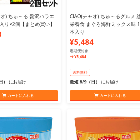
チャオ) ちゅ～る 贅沢バラエ
CIAO(チャオ) ちゅ～るグルメ 
本入り×2個【まとめ買い】
栄養食 まぐろ海鮮ミックス味 1
本入り
8
¥5,484
定期便対象
¥5,484
送料無料
（日）
にお届け
最短 8/9（日）
にお届け
カートに入れる
カートに入れる