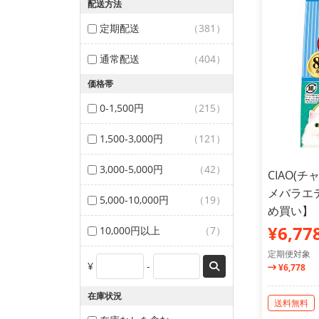
配送方法
定期配送
（381）
通常配送
（404）
価格帯
0-1,500円
（215）
1,500-3,000円
（121）
3,000-5,000円
（42）
CIAO(
メバラエテ
5,000-10,000円
（19）
め買い】
¥6,77
10,000円以上
（7）
定期便対象
¥
-
¥6,778
在庫状況
送料無料