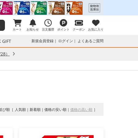
カート
お知らせ
注文履歴
ポイント
クーポン
お気に入り
 GIFT
新規会員登録
ログイン
よくあるご質問
28）
並び順
人気順
新着順
価格の安い順
価格の高い順