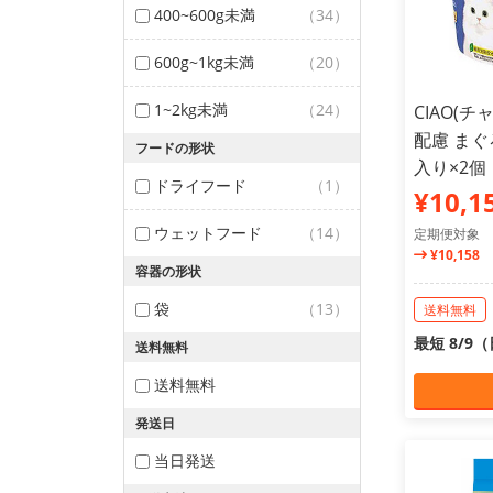
400~600g未満
（34）
600g~1kg未満
（20）
1~2kg未満
（24）
CIAO(
配慮 まぐ
フードの形状
入り×2
ドライフード
（1）
¥10,1
ウェットフード
（14）
定期便対象
¥10,158
容器の形状
袋
（13）
送料無料
最短 8/9
送料無料
送料無料
発送日
当日発送