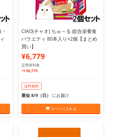
路・
CIAO(チャオ) ちゅ～る 総合栄養食
ィ
バラエティ 80本入り×2個【まとめ
買い】
¥6,779
定期便対象
¥6,779
送料無料
最短 8/9（日）
にお届け
カートに入れる