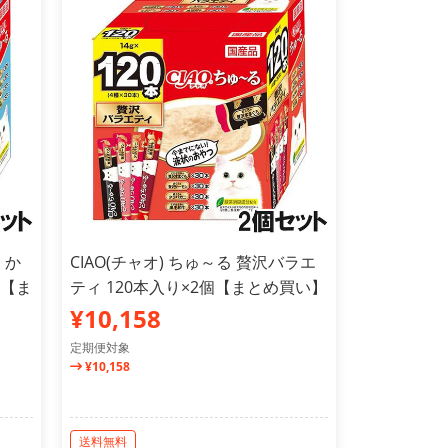
・か
CIAO(チャオ) ちゅ～る 贅沢バラエ
個【ま
ティ 120本入り×2個【まとめ買い】
¥10,158
定期便対象
¥10,158
送料無料