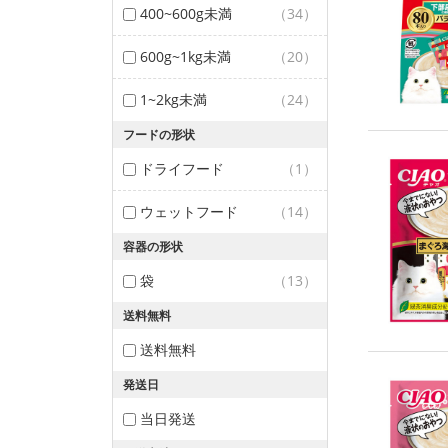
400~600g未満
（34）
600g~1kg未満
（20）
1~2kg未満
（24）
フードの形状
ドライフード
（1）
ウェットフード
（14）
容器の形状
袋
（13）
送料無料
送料無料
発送日
当日発送