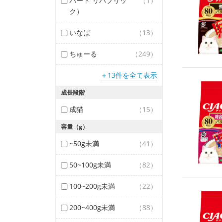
バード リパブリッ
（1）
ク）
いなば
（13）
ちゅーる
（249）
＋13件を全て表示
成長段階
成猫
（15）
容量（g）
~50g未満
（41）
50~100g未満
（82）
100~200g未満
（22）
200~400g未満
（88）