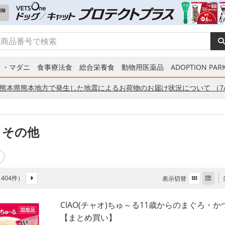
ミ・マダニ
食事療法食
総合栄養食
動物用医薬品
ADOPTION PARK
熊本県熊本地方で発生した地震によるお荷物のお届け状況について （7/
 その他
全 404件）
表示切替
CIAO(チャオ)ちゅ～る11歳からのまぐろ・か
【まとめ買い】