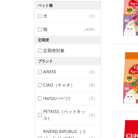
ペット種
犬
（3）
猫
（404）
定期便
定期便対象
ブランド
AIM30
（8）
CIAO（チャオ）
（8）
Hartz(ハーツ)
（3）
PETKISS（ペットキッ
（6）
ス）
RIVERD RIPUBLIC（リ