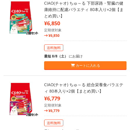
CIAO(チャオ) ちゅ～る 下部尿路・腎臓の健
康維持に配慮バラエティ 80本入り×2個【ま
とめ買い】
¥6,850
定期便対象
¥6,850
送料無料
最短 8/8（土）
にお届け
カートに入れる
CIAO(チャオ) ちゅ～る 総合栄養食バラエテ
ィ 80本入り×2個【まとめ買い】
¥6,779
定期便対象
¥6,779
送料無料