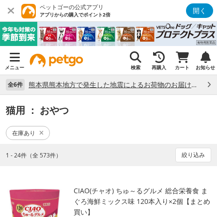
ペットゴーの公式アプリ
開く
アプリからの購入でポイント2倍
メニュー
検索
再購入
カート
お知らせ
熊本県熊本地方で発生した地震によるお荷物のお届け状況について （7/28）
全6件
猫用
： おやつ
在庫あり
絞り込み
1 - 24件（全 573件）
CIAO(チャオ) ちゅ～るグルメ 総合栄養食 ま
ぐろ海鮮ミックス味 120本入り×2個【まとめ
買い】