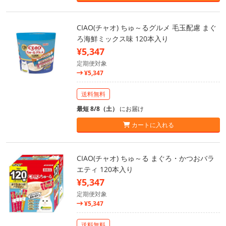
CIAO(チャオ) ちゅ～るグルメ 毛玉配慮 まぐ
ろ海鮮ミックス味 120本入り
¥5,347
定期便対象
¥5,347
送料無料
最短 8/8（土）
にお届け
カートに入れる
CIAO(チャオ) ちゅ～る まぐろ・かつおバラ
エティ 120本入り
¥5,347
定期便対象
¥5,347
送料無料