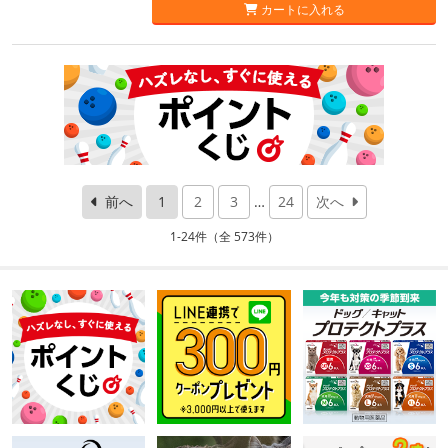
カートに入れる
前へ
1
2
3
…
24
次へ
1-24件（全 573件）