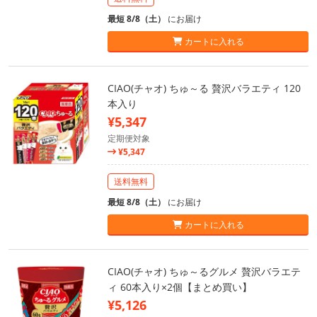
最短 8/8（土）
にお届け
カートに入れる
CIAO(チャオ) ちゅ～る 贅沢バラエティ 120
本入り
¥5,347
定期便対象
¥5,347
送料無料
最短 8/8（土）
にお届け
カートに入れる
CIAO(チャオ) ちゅ～るグルメ 贅沢バラエテ
ィ 60本入り×2個【まとめ買い】
¥5,126