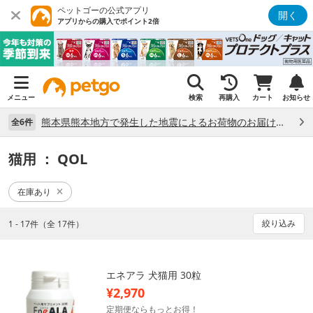
ペットゴーの公式アプリ
開く
アプリからの購入でポイント2倍
メニュー
検索
再購入
カート
お知らせ
熊本県熊本地方で発生した地震によるお荷物のお届け状況について （7/28）
全6件
猫用
： QOL
在庫あり
絞り込み
1 - 17件（全 17件）
エネアラ 犬猫用 30粒
¥2,970
定期便ならもっとお得！