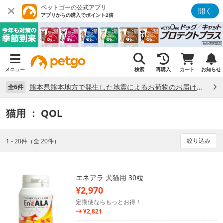
ペットゴーの公式アプリ
開く
アプリからの購入でポイント2倍
メニュー
検索
再購入
カート
お知らせ
熊本県熊本地方で発生した地震によるお荷物のお届け状況について （7/28）
全6件
猫用
： QOL
絞り込み
1 - 20件（全 20件）
エネアラ 犬猫用 30粒
¥2,970
定期便ならもっとお得！
¥2,821