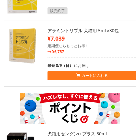
販売終了
アラミントリプル 犬猫用 5mL×30包
¥7,039
定期便ならもっとお得！
¥6,757
最短 8/9（日）
にお届け
カートに入れる
犬猫用センダンα プラス 30mL