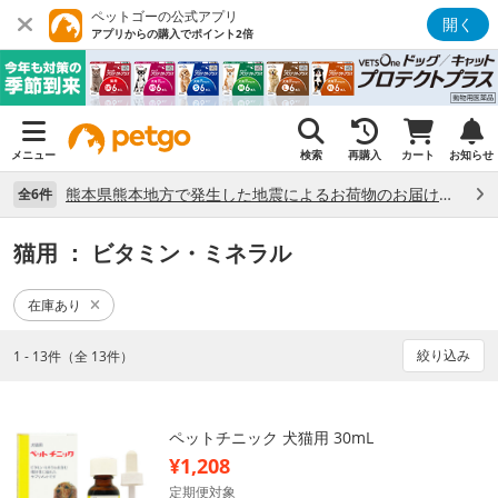
ペットゴーの公式アプリ
開く
アプリからの購入でポイント2倍
メニュー
検索
再購入
カート
お知らせ
熊本県熊本地方で発生した地震によるお荷物のお届け状況について （7/28）
全6件
猫用
： ビタミン・ミネラル
在庫あり
絞り込み
1 - 13件（全 13件）
ペットチニック 犬猫用 30mL
¥1,208
定期便対象