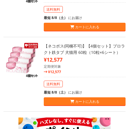
送料無料
最短 8/8（土）
にお届け
カートに入れる
【ネコポス(同梱不可)】【4個セット】プロラ
クト鉄タブ 犬猫用 60粒（10粒×6シート）
¥12,577
定期便対象
¥12,577
送料無料
最短 8/8（土）
にお届け
カートに入れる