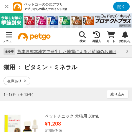
ペットゴーの公式アプリ
開く
アプリからの購入でポイント2倍
メニュー
検索
再購入
カート
お知らせ
熊本県熊本地方で発生した地震によるお荷物のお届け状況について （7/28）
全6件
猫用
： ビタミン・ミネラル
在庫あり
絞り込み
1 - 13件（全 13件）
ペットチニック 犬猫用 30mL
¥1,208
定期便対象