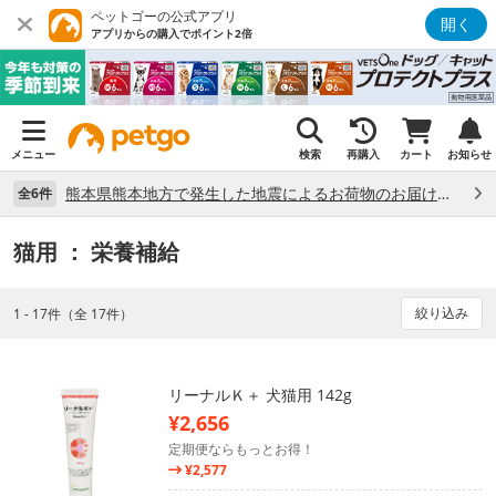
ペットゴーの公式アプリ
開く
アプリからの購入でポイント2倍
メニュー
検索
再購入
カート
お知らせ
熊本県熊本地方で発生した地震によるお荷物のお届け状況について （7/28）
全6件
猫用
： 栄養補給
絞り込み
1 - 17件（全 17件）
リーナルＫ＋ 犬猫用 142g
¥2,656
定期便ならもっとお得！
¥2,577