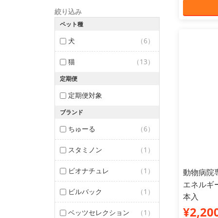
絞り込み
ペット種
犬
（6）
猫
（13）
定期便
定期便対象
ブランド
ちゅーる
（6）
スタミノン
（1）
ビオナチュレ
（1）
動物病院専
エネルギー
ビルバック
（1）
本入
¥2,20
ベッツセレクション
（1）