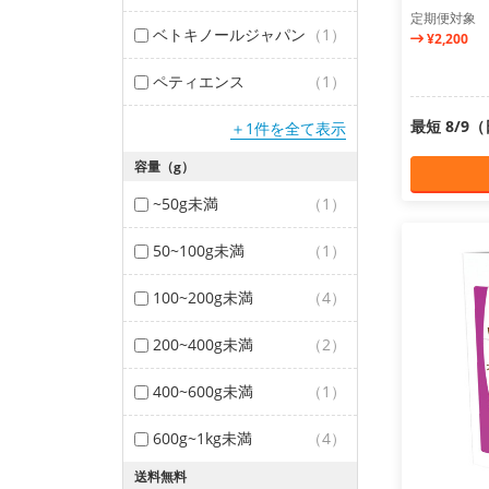
定期便対象
ベトキノールジャパン
（1）
¥2,200
ペティエンス
（1）
最短 8/9
＋1件を全て表示
容量（g）
~50g未満
（1）
50~100g未満
（1）
100~200g未満
（4）
200~400g未満
（2）
400~600g未満
（1）
600g~1kg未満
（4）
送料無料