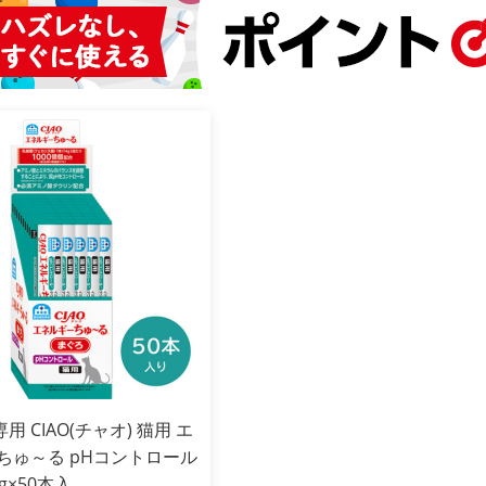
 CIAO(チャオ) 猫用 エ
ちゅ～る pHコントロール
g×50本入