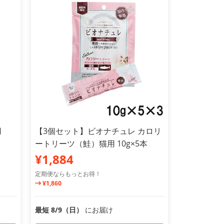
用
【3個セット】ビオナチュレ カロリ
ートリーツ（鮭）猫用 10g×5本
¥1,884
定期便ならもっとお得！
¥1,860
最短 8/9（日）
にお届け