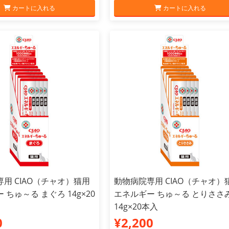
カートに入れる
カートに入れる
用 CIAO（チャオ）猫用
動物病院専用 CIAO（チャオ）
 ちゅ～る まぐろ 14g×20
エネルギー ちゅ～る とりささ
14g×20本入
0
¥2,200