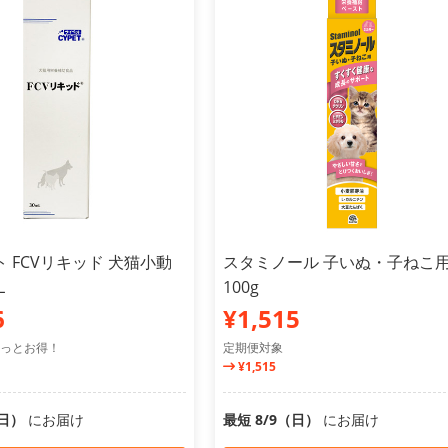
 FCVリキッド 犬猫小動
スタミノール 子いぬ・子ねこ
L
100g
6
¥1,515
っとお得！
定期便対象
¥1,515
（日）
にお届け
最短 8/9（日）
にお届け