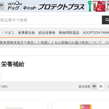
ミ・マダニ
食事療法食
総合栄養食
動物用医薬品
ADOPTION PARK
熊本県熊本地方で発生した地震によるお荷物のお届け状況について （7/
 栄養補給
表示切替
全 13件）