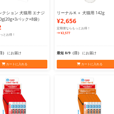
レクション 犬猫用 エナジ
リーナルＫ＋ 犬猫用 142g
0g(20g×3パック×8袋）
¥2,656
2
定期便ならもっとお得！
¥2,577
っとお得！
（日）
にお届け
最短 8/9（日）
にお届け
カートに入れる
カートに入れる