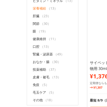
ビタミン・ミネラル
（13）
栄養補給
（13）
肝臓
（23）
関節
（30）
眼
（19）
健康維持
（11）
口腔
（13）
腎臓・泌尿器
（49）
おなか・腸
（30）
サイペット
物用 30m
投薬補助
（37）
¥1,37
皮膚・被毛
（13）
定期便ならも
免疫
（5）
¥1,307
毛玉ケア
（5）
その他
（18）
最短 8/9