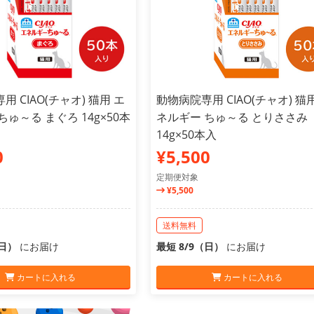
 CIAO(チャオ) 猫用 エ
動物病院専用 CIAO(チャオ) 猫
ちゅ～る まぐろ 14g×50本
ネルギー ちゅ～る とりささみ
14g×50本入
0
¥5,500
定期便対象
¥5,500
送料無料
（日）
にお届け
最短 8/9（日）
にお届け
カートに入れる
カートに入れる