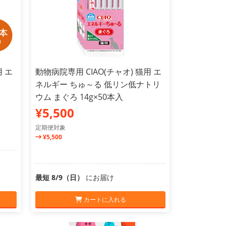
用 エ
動物病院専用 CIAO(チャオ) 猫用 エ
ネルギー ちゅ～る 低リン低ナトリ
ウム まぐろ 14g×50本入
¥5,500
定期便対象
¥5,500
最短 8/9（日）
にお届け
カートに入れる