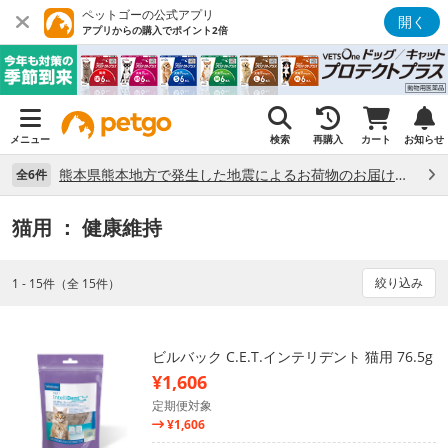
ペットゴーの公式アプリ
開く
アプリからの購入でポイント2倍
メニュー
検索
再購入
カート
お知らせ
熊本県熊本地方で発生した地震によるお荷物のお届け状況について （7/28）
全6件
猫用
： 健康維持
絞り込み
1 - 15件（全 15件）
ビルバック C.E.T.インテリデント 猫用 76.5g
¥1,606
定期便対象
¥1,606