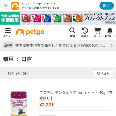
ペットゴーの公式アプリ
開く
アプリからの購入でポイント2倍
メニュー
検索
再購入
カート
お知らせ
熊本県熊本地方で発生した地震によるお荷物のお届け状況について （7/28）
全6件
猫用
： 口腔
絞り込み
1 - 15件（全 15件）
プロデン デンタルケア for キャット 40g【在
庫限り】
¥2,221