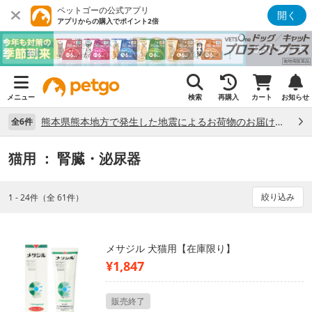
ペットゴーの公式アプリ
開く
アプリからの購入でポイント2倍
メニュー
検索
再購入
カート
お知らせ
熊本県熊本地方で発生した地震によるお荷物のお届け状況について （7/28）
全6件
猫用
： 腎臓・泌尿器
絞り込み
1 - 24件（全 61件）
メサジル 犬猫用【在庫限り】
¥1,847
販売終了