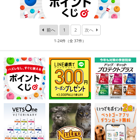
前へ
1
2
次へ
1-24件（全 37件）