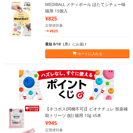
MEDIBALL メディボール ほたてシチュー味
猫用 15個入
¥825
定期便対象
¥825
最短 8/10（月）
にお届け
カートに入れる
【ネコポス(同梱不可)】ビオナチュレ 投薬補
助トリーツ (鮭) 猫用 10g x5本
¥945
定期便対象