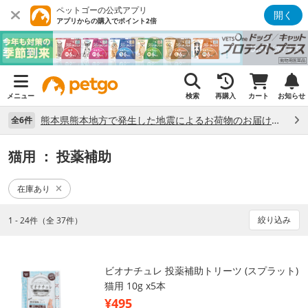
ペットゴーの公式アプリ
開く
アプリからの購入でポイント2倍
メニュー
検索
再購入
カート
お知らせ
熊本県熊本地方で発生した地震によるお荷物のお届け状況について （7/28）
全6件
猫用
： 投薬補助
在庫あり
絞り込み
1 - 24件（全 37件）
ビオナチュレ 投薬補助トリーツ (スプラット)
猫用 10g x5本
¥495