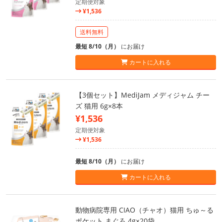
定期便対象
¥1,536
送料無料
最短 8/10（月）
にお届け
カートに入れる
【3個セット】MediJam メディジャム チー
ズ 猫用 6g×8本
¥1,536
定期便対象
¥1,536
最短 8/10（月）
にお届け
カートに入れる
動物病院専用 CIAO（チャオ）猫用 ちゅ～る
ポケット まぐろ 4g×20袋