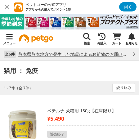
ペットゴーの公式アプリ
開く
アプリからの購入でポイント2倍
メニュー
検索
再購入
カート
お知らせ
熊本県熊本地方で発生した地震によるお荷物のお届け状況について （7/28）
全6件
猫用
： 免疫
絞り込み
1 - 7件（全 7件）
ペテルナ 犬猫用 150g【在庫限り】
¥5,490
販売終了