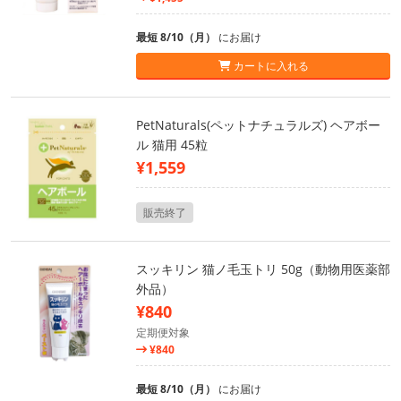
最短 8/10（月）
にお届け
カートに入れる
PetNaturals(ペットナチュラルズ) ヘアボー
ル 猫用 45粒
¥1,559
販売終了
スッキリン 猫ノ毛玉トリ 50g（動物用医薬部
外品）
¥840
定期便対象
¥840
最短 8/10（月）
にお届け