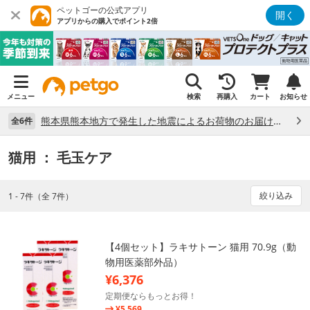
ペットゴーの公式アプリ
開く
アプリからの購入でポイント2倍
メニュー
検索
再購入
カート
お知らせ
熊本県熊本地方で発生した地震によるお荷物のお届け状況について （7/28）
全6件
猫用
： 毛玉ケア
絞り込み
1 - 7件（全 7件）
【4個セット】ラキサトーン 猫用 70.9g（動
物用医薬部外品）
¥6,376
定期便ならもっとお得！
¥5,569