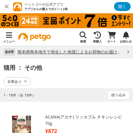
ペットゴーの公式アプリ
開く
アプリからの購入でポイント2倍
メニュー
検索
再購入
カート
お知らせ
熊本県熊本地方で発生した地震によるお荷物のお届け状況について （7/28）
全6件
猫用
： その他
在庫あり
絞り込み
1 - 18件（全 18件）
ACANA(アカナ) リッカブル チキンレシピ
70g
¥872