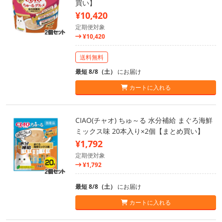
買い】
¥10,420
定期便対象
¥10,420
送料無料
最短 8/8（土）
にお届け
カートに入れる
CIAO(チャオ) ちゅ～る 水分補給 まぐろ海鮮
ミックス味 20本入り×2個【まとめ買い】
¥1,792
定期便対象
¥1,792
最短 8/8（土）
にお届け
カートに入れる