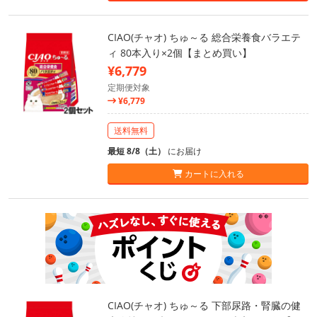
CIAO(チャオ) ちゅ～る 総合栄養食バラエテ
ィ 80本入り×2個【まとめ買い】
¥6,779
定期便対象
¥6,779
送料無料
最短 8/8（土）
にお届け
カートに入れる
CIAO(チャオ) ちゅ～る 下部尿路・腎臓の健