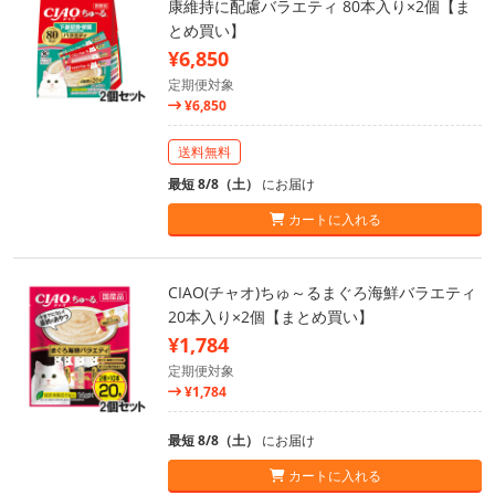
康維持に配慮バラエティ 80本入り×2個【ま
とめ買い】
¥6,850
定期便対象
¥6,850
送料無料
最短 8/8（土）
にお届け
カートに入れる
CIAO(チャオ)ちゅ～るまぐろ海鮮バラエティ
20本入り×2個【まとめ買い】
¥1,784
定期便対象
¥1,784
最短 8/8（土）
にお届け
カートに入れる