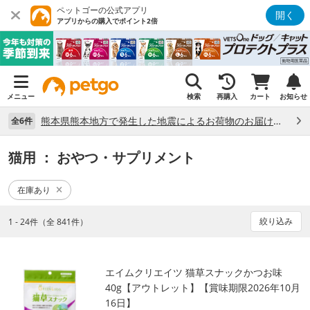
ペットゴーの公式アプリ
開く
アプリからの購入でポイント2倍
メニュー
検索
再購入
カート
お知らせ
熊本県熊本地方で発生した地震によるお荷物のお届け状況について （7/28）
全6件
猫用
： おやつ・サプリメント
在庫あり
絞り込み
1 - 24件（全 841件）
エイムクリエイツ 猫草スナックかつお味
40g【アウトレット】【賞味期限2026年10月
16日】