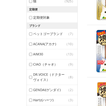
猫
（925）
定期便
定期便対象
ブランド
ペットゴーブランド
（7）
ACANA(アカナ)
（10）
AIM30
（13）
CIAO（チャオ）
（9）
DR.VOICE（ドクター
（8）
ヴォイス）
GENDAI(ゲンダイ)
（2）
Hartz(ハーツ)
（3）