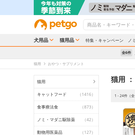
犬用品
猫用品
特集・キャンペーン
ノ
全6件
猫用
おやつ・サプリメント
猫用
：
猫用
キャットフード
（1416）
1 - 24件（
食事療法食
（873）
ノミ・マダニ駆除薬
（42）
動物用医薬品
（127）