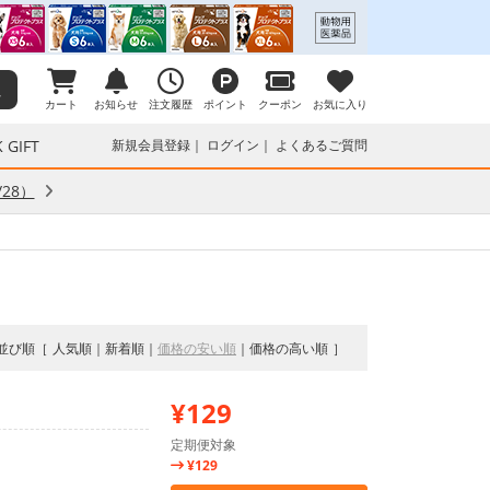
カート
お知らせ
注文履歴
ポイント
クーポン
お気に入り
 GIFT
新規会員登録
ログイン
よくあるご質問
28）
並び順
人気順
新着順
価格の安い順
価格の高い順
¥129
定期便対象
¥129