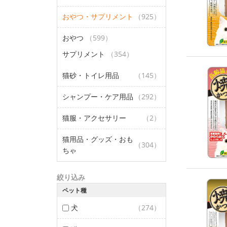
おやつ・サプリメント
（925）
おやつ
（599）
サプリメント
（354）
猫砂・トイレ用品
（145）
シャンプー・ケア用品
（292）
猫服・アクセサリー
（2）
猫用品・グッズ・おも
（304）
ちゃ
絞り込み
ペット種
犬
（274）