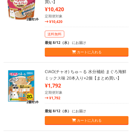
買い】
¥10,420
定期便対象
¥10,420
送料無料
最短 8/12（水）
にお届け
カートに入れる
CIAO(チャオ) ちゅ～る 水分補給 まぐろ海鮮
ミックス味 20本入り×2個【まとめ買い】
¥1,792
定期便対象
¥1,792
最短 8/12（水）
にお届け
カートに入れる