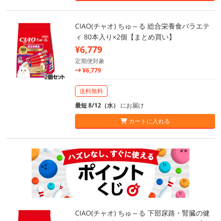
CIAO(チャオ) ちゅ～る 総合栄養食バラエテ
ィ 80本入り×2個【まとめ買い】
¥6,779
定期便対象
¥6,779
送料無料
最短 8/12（水）
にお届け
カートに入れる
CIAO(チャオ) ちゅ～る 下部尿路・腎臓の健