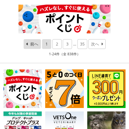
前へ
1
2
3
…
35
次へ
1-24件（全 838件）