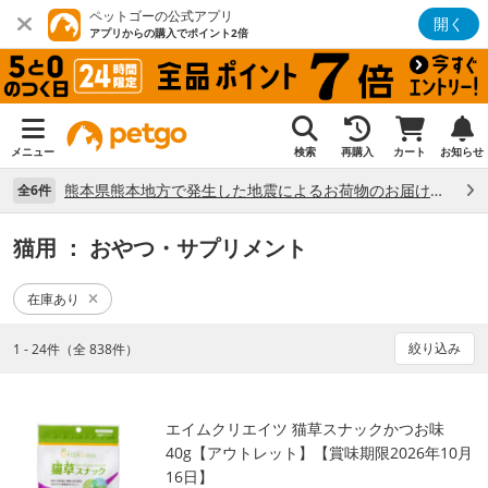
ペットゴーの公式アプリ
開く
アプリからの購入でポイント2倍
メニュー
検索
再購入
カート
お知らせ
熊本県熊本地方で発生した地震によるお荷物のお届け状況について （7/28）
全6件
猫用
： おやつ・サプリメント
在庫あり
絞り込み
1 - 24件（全 838件）
エイムクリエイツ 猫草スナックかつお味
40g【アウトレット】【賞味期限2026年10月
16日】