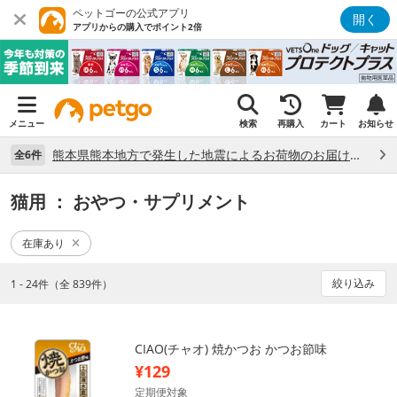
ペットゴーの公式アプリ
開く
アプリからの購入でポイント2倍
メニュー
検索
再購入
カート
お知らせ
熊本県熊本地方で発生した地震によるお荷物のお届け状況について （7/28）
全6件
猫用
： おやつ・サプリメント
在庫あり
絞り込み
1 - 24件（全 839件）
CIAO(チャオ) 焼かつお かつお節味
¥129
定期便対象