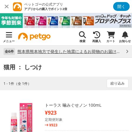
ペットゴーの公式アプリ
開く
アプリからの購入でポイント2倍
メニュー
検索
再購入
カート
お知らせ
熊本県熊本地方で発生した地震によるお荷物のお届け状況について （7/28）
全6件
猫用
： しつけ
絞り込み
1 - 1件（全 1件）
トーラス 噛みぐせノン 100mL
¥923
定期便対象
¥923