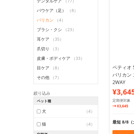
デンタルケア
（77）
パウケア（足）
（8）
バリカン
（4）
ブラシ・クシ
（23）
耳ケア
（35）
爪切り
（3）
皮膚・ボディケア
（33）
ペティオ S
目ケア
（8）
バリカン 
その他
（7）
2WAY
¥3,64
絞り込み
定期便対象
ペット種
¥3,645
犬
（4）
最短 8/8
猫
（4）