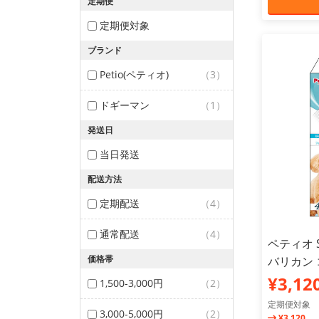
定期便
定期便対象
ブランド
Petio(ペティオ)
（3）
ドギーマン
（1）
発送日
当日発送
配送方法
定期配送
（4）
通常配送
（4）
ペティオ S
価格帯
バリカン
¥3,12
1,500-3,000円
（2）
定期便対象
3,000-5,000円
（2）
¥3,120