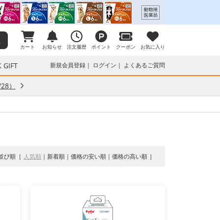
カート
お知らせ
注文履歴
ポイント
クーポン
お気に入り
 GIFT
新規会員登録
ログイン
よくあるご質問
28）
並び順
人気順
新着順
価格の安い順
価格の高い順