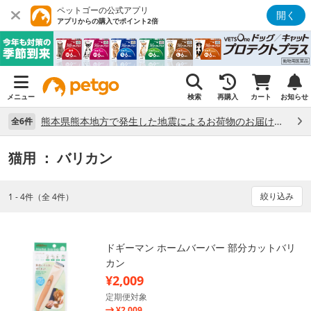
ペットゴーの公式アプリ
開く
アプリからの購入でポイント2倍
メニュー
検索
再購入
カート
お知らせ
熊本県熊本地方で発生した地震によるお荷物のお届け状況について （7/28）
全6件
猫用
： バリカン
絞り込み
1 - 4件（全 4件）
ドギーマン ホームバーバー 部分カットバリ
カン
¥2,009
定期便対象
¥2,009