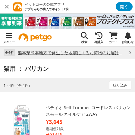
ペットゴーの公式アプリ
開く
アプリからの購入でポイント2倍
メニュー
検索
再購入
カート
お知らせ
熊本県熊本地方で発生した地震によるお荷物のお届け状況について （7/28）
全6件
猫用
： バリカン
絞り込み
1 - 4件（全 4件）
ペティオ Self Trimmer コードレス バリカン
スモール ネイルケア 2WAY
¥3,645
定期便対象
¥3,645