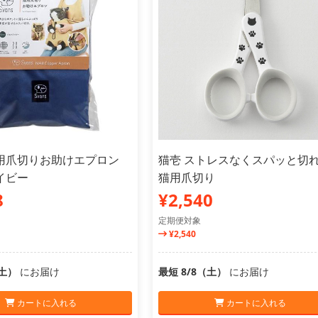
 猫用爪切りお助けエプロン
猫壱 ストレスなくスパッと切
イビー
猫用爪切り
8
¥2,540
定期便対象
¥2,540
（土）
にお届け
最短 8/8（土）
にお届け
カートに入れる
カートに入れる