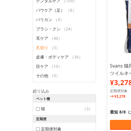
デンタルケア
（109）
パウケア（足）
（8）
バリカン
（4）
ブラシ・クシ
（24）
耳ケア
（40）
爪切り
（3）
皮膚・ボディケア
（34）
Svans
目ケア
（10）
ツイルネ
その他
（9）
¥3,27
絞り込み
定期便対象
¥3,278
ペット種
猫
（3）
最短 8/8
定期便
定期便対象