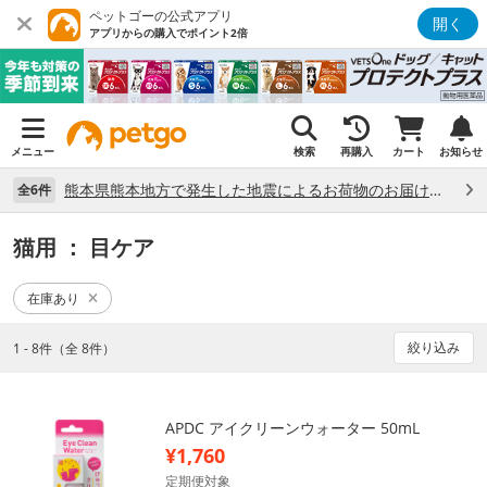
ペットゴーの公式アプリ
開く
アプリからの購入でポイント2倍
メニュー
検索
再購入
カート
お知らせ
熊本県熊本地方で発生した地震によるお荷物のお届け状況について （7/28）
全6件
猫用
： 目ケア
在庫あり
絞り込み
1 - 8件（全 8件）
APDC アイクリーンウォーター 50mL
¥1,760
定期便対象