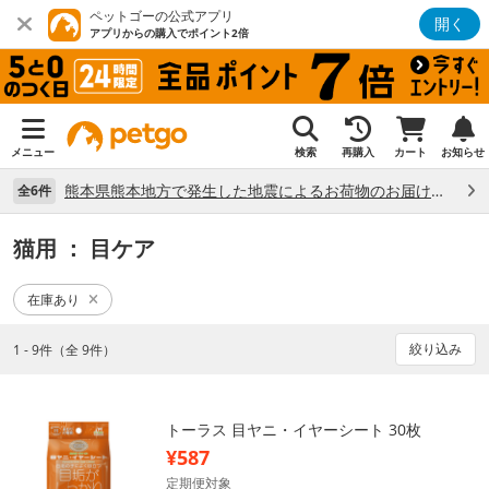
ペットゴーの公式アプリ
開く
アプリからの購入でポイント2倍
メニュー
検索
再購入
カート
お知らせ
熊本県熊本地方で発生した地震によるお荷物のお届け状況について （7/28）
全6件
猫用
： 目ケア
在庫あり
絞り込み
1 - 9件（全 9件）
トーラス 目ヤニ・イヤーシート 30枚
¥587
定期便対象