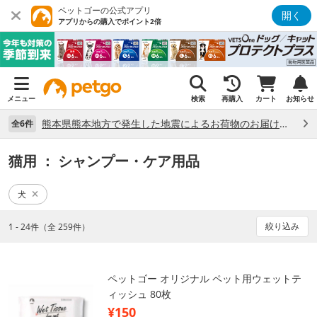
ペットゴーの公式アプリ
開く
アプリからの購入でポイント2倍
メニュー
検索
再購入
カート
お知らせ
熊本県熊本地方で発生した地震によるお荷物のお届け状況について （7/28）
全6件
猫用
： シャンプー・ケア用品
犬
絞り込み
1 - 24件（全 259件）
ペットゴー オリジナル ペット用ウェットテ
ィッシュ 80枚
¥150