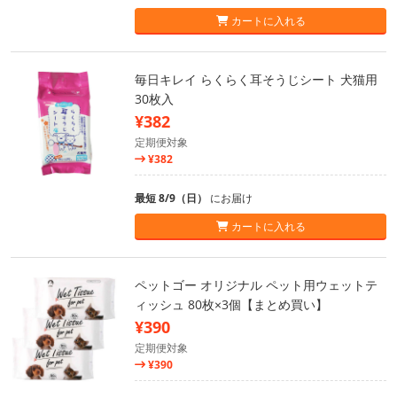
カートに入れる
毎日キレイ らくらく耳そうじシート 犬猫用
30枚入
¥382
定期便対象
¥382
最短 8/9（日）
にお届け
カートに入れる
ペットゴー オリジナル ペット用ウェットテ
ィッシュ 80枚×3個【まとめ買い】
¥390
定期便対象
¥390