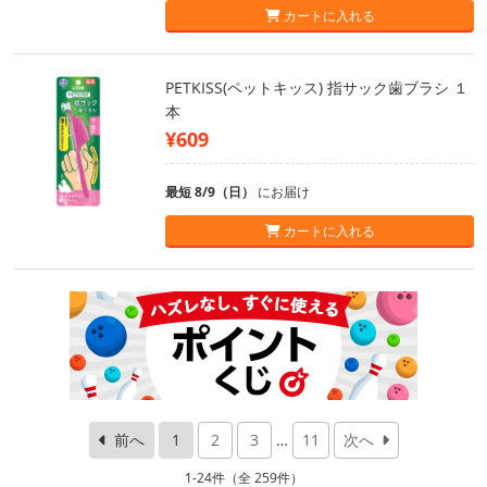
カートに入れる
PETKISS(ペットキッス) 指サック歯ブラシ １
本
¥609
最短 8/9（日）
にお届け
カートに入れる
前へ
1
2
3
…
11
次へ
1-24件（全 259件）