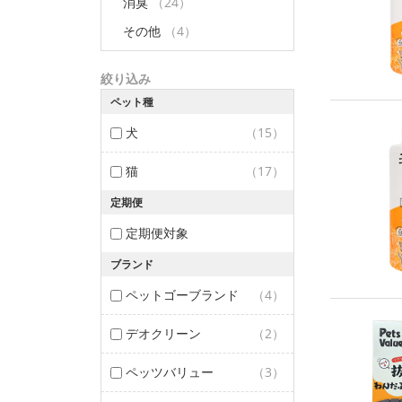
消臭
（24）
その他
（4）
絞り込み
ペット種
犬
（15）
猫
（17）
定期便
定期便対象
ブランド
ペットゴーブランド
（4）
デオクリーン
（2）
ペッツバリュー
（3）