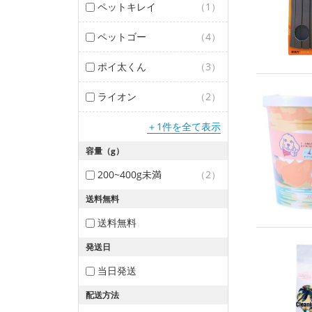
ペットキレイ
（1）
ペットゴー
（4）
ポイ太くん
（3）
ライオン
（2）
＋1件を全て表示
容量（g）
200~400g未満
（2）
送料無料
送料無料
発送日
当日発送
配送方法