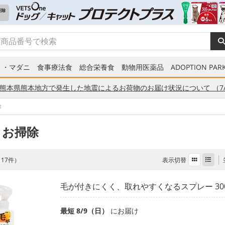
ミ・マダニ
食事療法食
総合栄養食
動物用医薬品
ADOPTION PARK
熊本県熊本地方で発生した地震によるお荷物のお届け状況について （7/
除
 お掃除
表示切替
全 17件）
毛が付きにくく、取れやすくなるスプレー 30
最短 8/9（日）
にお届け