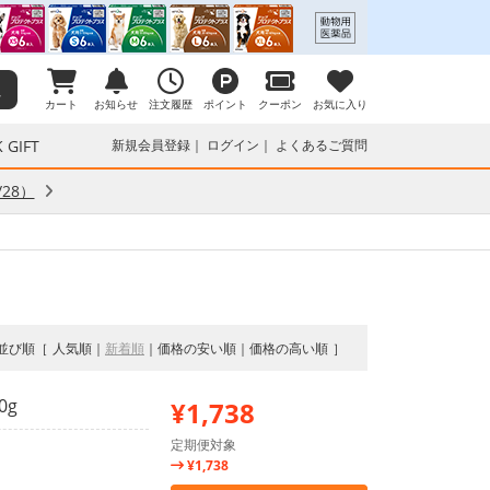
カート
お知らせ
注文履歴
ポイント
クーポン
お気に入り
 GIFT
新規会員登録
ログイン
よくあるご質問
28）
並び順
人気順
新着順
価格の安い順
価格の高い順
0g
¥1,738
定期便対象
¥1,738