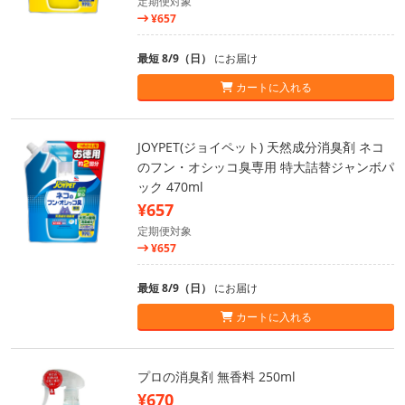
定期便対象
¥657
最短 8/9（日）
にお届け
カートに入れる
JOYPET(ジョイペット) 天然成分消臭剤 ネコ
のフン・オシッコ臭専用 特大詰替ジャンボパ
ック 470ml
¥657
定期便対象
¥657
最短 8/9（日）
にお届け
カートに入れる
プロの消臭剤 無香料 250ml
¥670