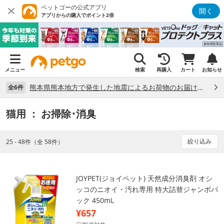
ペットゴーの公式アプリ
開く
アプリからの購入でポイント2倍
メニュー
検索
再購入
カート
お知らせ
熊本県熊本地方で発生した地震によるお荷物のお届け状況について （7/28）
全6件
猫用
： お掃除･消臭
絞り込み
25 - 48件（全 58件）
JOYPET(ジョイペット) 天然成分消臭剤 オシ
ッコのニオイ・汚れ専用 特大詰替ジャンボパ
ック 450mL
¥657