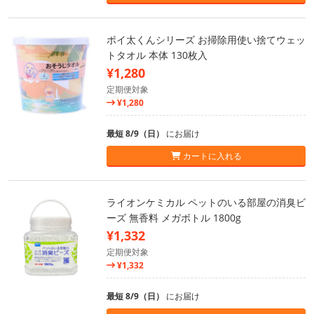
ポイ太くんシリーズ お掃除用使い捨てウェッ
トタオル 本体 130枚入
¥1,280
定期便対象
¥1,280
最短 8/9（日）
にお届け
カートに入れる
ライオンケミカル ペットのいる部屋の消臭ビ
ーズ 無香料 メガボトル 1800g
¥1,332
定期便対象
¥1,332
最短 8/9（日）
にお届け