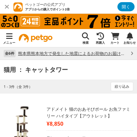
ペットゴーの公式アプリ
開く
アプリからの購入でポイント2倍
メニュー
検索
再購入
カート
お知らせ
熊本県熊本地方で発生した地震によるお荷物のお届け状況について （7/28）
全6件
猫用
： キャットタワー
絞り込み
1 - 3件（全 3件）
アドメイト 猫のおあそびポール お魚ファミ
リー ハイタイプ【アウトレット】
¥8,850