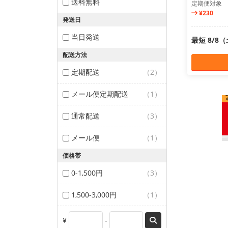
送料無料
定期便対象
¥230
発送日
当日発送
最短 8/8
配送方法
定期配送
（2）
メール便定期配送
（1）
通常配送
（3）
メール便
（1）
価格帯
0-1,500円
（3）
1,500-3,000円
（1）
¥
-