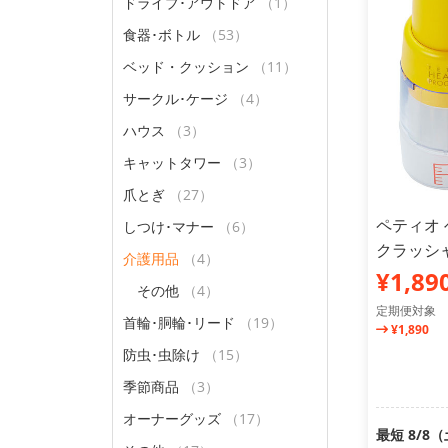
ドライブ･アウトドア
（1）
食器･ボトル
（53）
ベッド・クッション
（11）
サークル･ケージ
（4）
ハウス
（3）
キャットタワー
（3）
爪とぎ
（27）
ペティオ 
しつけ･マナー
（6）
クラッシ
介護用品
（4）
¥1,89
その他
（4）
定期便対象
首輪･胴輪･リード
（19）
¥1,890
防虫･虫除け
（15）
季節商品
（3）
オーナーグッズ
（17）
最短 8/8