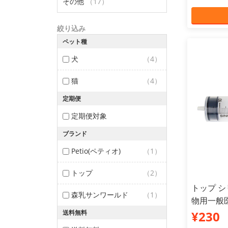
その他
（17）
絞り込み
ペット種
犬
（4）
猫
（4）
定期便
定期便対象
ブランド
Petio(ペティオ)
（1）
トップ
（2）
トップ シ
森乳サンワールド
（1）
物用一般
送料無料
¥230