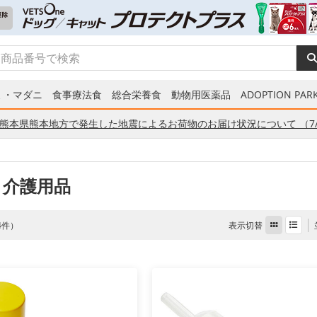
ミ・マダニ
食事療法食
総合栄養食
動物用医薬品
ADOPTION PARK
熊本県熊本地方で発生した地震によるお荷物のお届け状況について （7/
 介護用品
表示切替
 4件）