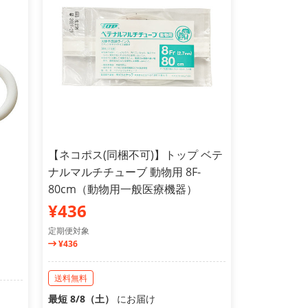
【ネコポス(同梱不可)】トップ ベテ
ナルマルチチューブ 動物用 8F-
80cm（動物用一般医療機器）
¥436
定期便対象
¥436
送料無料
最短 8/8（土）
にお届け