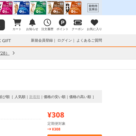
カート
お知らせ
注文履歴
ポイント
クーポン
お気に入り
 GIFT
新規会員登録
ログイン
よくあるご質問
28）
並び順
人気順
新着順
価格の安い順
価格の高い順
¥308
定期便対象
¥308