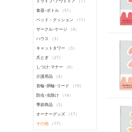
ドライブ･アウトドア
（1）
食器･ボトル
（51）
ベッド・クッション
（11）
サークル･ケージ
（4）
ハウス
（3）
キャットタワー
（3）
爪とぎ
（27）
しつけ･マナー
（6）
介護用品
（4）
首輪･胴輪･リード
（19）
防虫･虫除け
（14）
季節商品
（3）
オーナーグッズ
（17）
その他
（17）