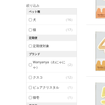
絞り込み
ペット種
犬
（16）
猫
（17）
定期便
定期便対象
ブランド
Wanyanya（わにゃに
（2）
ゃ）
クスコ
（12）
ピュアクリスタル
（1）
猫壱
（1）