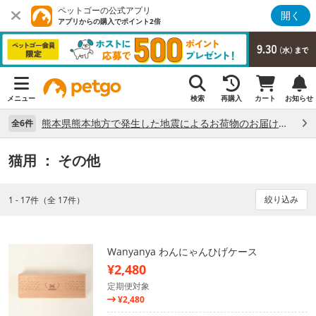
ペットゴーの公式アプリ
開く
アプリからの購入でポイント2倍
メニュー
検索
再購入
カート
お知らせ
熊本県熊本地方で発生した地震によるお荷物のお届け状況について （7/28）
全6件
猫用
： その他
絞り込み
1 - 17件（全 17件）
Wanyanya わんにゃんひげケース
¥2,480
定期便対象
¥2,480