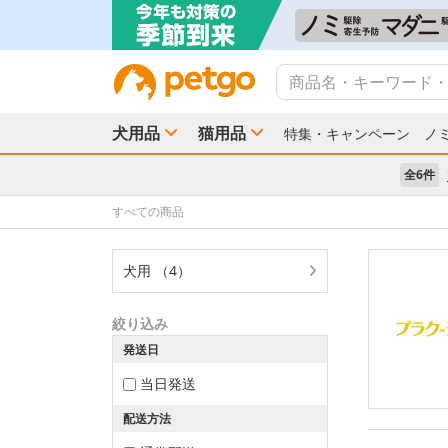
犬用品
猫用品
特集・キャンペーン
ノ
全6件
すべての商品
犬用 （4）
絞り込み
発送日
当日発送
配送方法