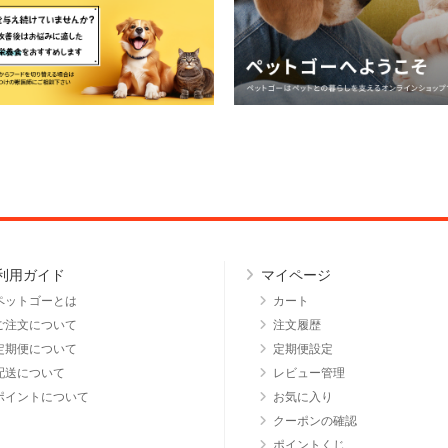
利用ガイド
マイページ
ペットゴーとは
カート
ご注文について
注文履歴
定期便について
定期便設定
配送について
レビュー管理
ポイントについて
お気に入り
クーポンの確認
ポイントくじ