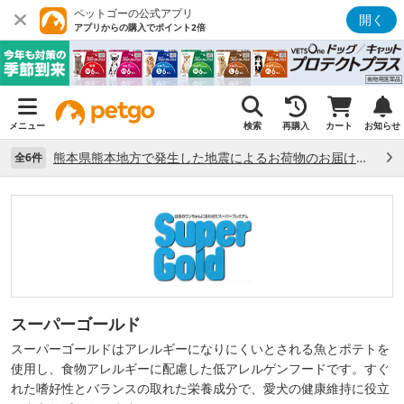
ペットゴーの公式アプリ
開く
アプリからの購入でポイント2倍
メニュー
検索
再購入
カート
お知らせ
熊本県熊本地方で発生した地震によるお荷物のお届け状況について （7/28）
全6件
スーパーゴールド
スーパーゴールドはアレルギーになりにくいとされる魚とポテトを
使用し、食物アレルギーに配慮した低アレルゲンフードです。すぐ
れた嗜好性とバランスの取れた栄養成分で、愛犬の健康維持に役立