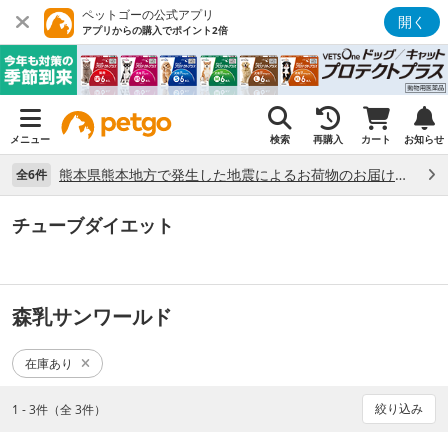
ペットゴーの公式アプリ
開く
アプリからの購入でポイント2倍
メニュー
検索
再購入
カート
お知らせ
熊本県熊本地方で発生した地震によるお荷物のお届け状況について （7/28）
全6件
チューブダイエット
森乳サンワールド
在庫あり
絞り込み
1 - 3件（全 3件）