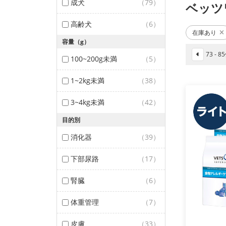
成犬
（79）
ベッツ
高齢犬
（6）
在庫あり
容量（g）
73 - 
100~200g未満
（5）
1~2kg未満
（38）
3~4kg未満
（42）
目的別
消化器
（39）
下部尿路
（17）
腎臓
（6）
体重管理
（7）
皮膚
（33）