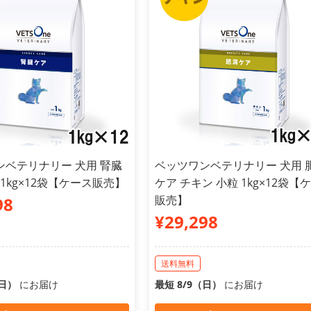
ンベテリナリー 犬用 腎臓
ベッツワンベテリナリー 犬用 
 1kg×12袋【ケース販売】
ケア チキン 小粒 1kg×12袋【
販売】
98
¥29,298
送料無料
（日）
にお届け
最短 8/9（日）
にお届け