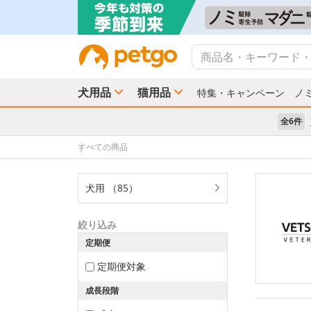
犬用品
猫用品
特集・キャンペーン
ノ
全6件
すべての商品
犬用 （85）
絞り込み
定期便
定期便対象
成長段階