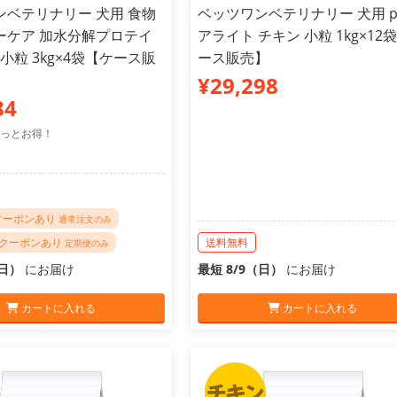
ンベテリナリー 犬用 食物
ベッツワンベテリナリー 犬用 
ーケア 加水分解プロテイ
アライト チキン 小粒 1kg×12
 小粒 3kg×4袋【ケース販
ース販売】
¥29,298
84
っとお得！
Fクーポンあり
通常注文のみ
FFクーポンあり
送料無料
定期便のみ
（日）
にお届け
最短 8/9（日）
にお届け
カートに入れる
カートに入れる