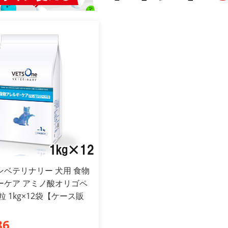
ンベテリナリー 犬用 食物
ーケア アミノ酸オリゴペ
粒 1kg×12袋【ケース販
86