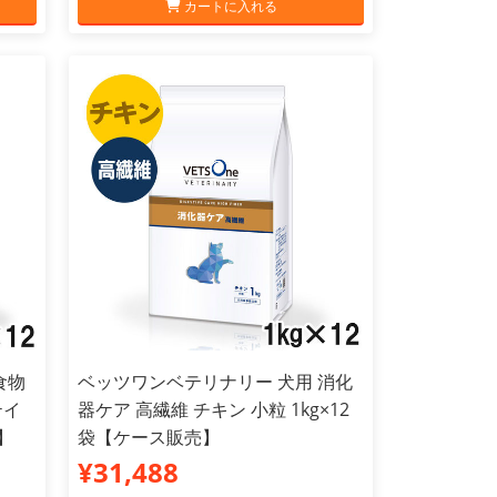
カートに入れる
食物
ベッツワンベテリナリー 犬用 消化
テイ
器ケア 高繊維 チキン 小粒 1kg×12
】
袋【ケース販売】
¥31,488