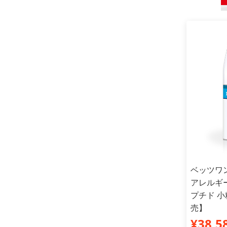
ベッツワ
アレルギ
プチド 小
売】
¥38,5