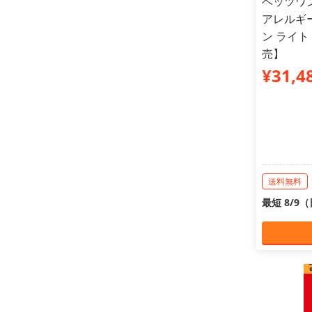
ベッツワ
アレルギ
ン ライト
売】
¥31,4
送料無料
最短 8/9