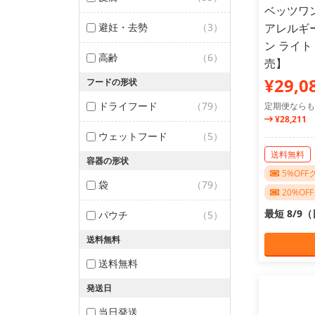
ベッツワ
避妊・去勢
（3）
アレルギ
ン ライト
高齢
（6）
売】
¥29,0
フードの形状
ドライフード
（79）
定期便ならも
¥28,211
ウェットフード
（5）
送料無料
容器の形状
5%OF
袋
（79）
20%O
最短 8/9
パウチ
（5）
送料無料
送料無料
発送日
当日発送