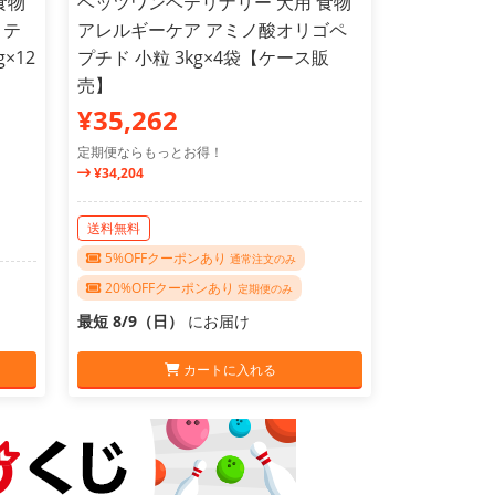
食物
ベッツワンベテリナリー 犬用 食物
ロテ
アレルギーケア アミノ酸オリゴペ
×12
プチド 小粒 3kg×4袋【ケース販
売】
¥35,262
定期便ならもっとお得！
¥34,204
送料無料
5%OFFクーポンあり
通常注文のみ
20%OFFクーポンあり
定期便のみ
最短 8/9（日）
にお届け
カートに入れる