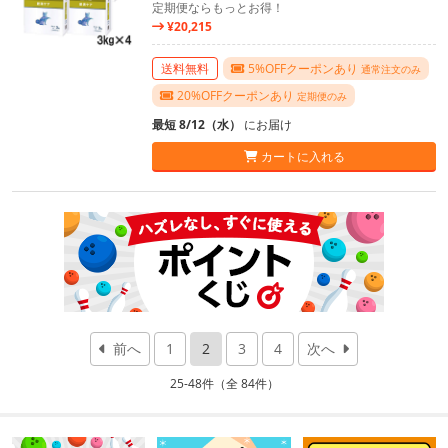
定期便ならもっとお得！
¥20,215
送料無料
5%OFFクーポンあり
通常注文のみ
20%OFFクーポンあり
定期便のみ
最短 8/12（水）
にお届け
カートに入れる
前へ
1
2
3
4
次へ
25-48件（全 84件）