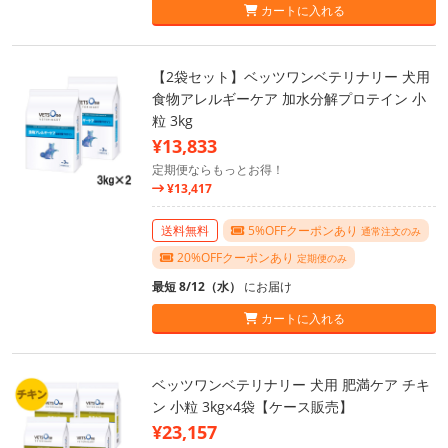
カートに入れる
【2袋セット】ベッツワンベテリナリー 犬用
食物アレルギーケア 加水分解プロテイン 小
粒 3kg
¥13,833
定期便ならもっとお得！
¥13,417
送料無料
5%OFFクーポンあり
通常注文のみ
20%OFFクーポンあり
定期便のみ
最短 8/12（水）
にお届け
カートに入れる
ベッツワンベテリナリー 犬用 肥満ケア チキ
ン 小粒 3kg×4袋【ケース販売】
¥23,157