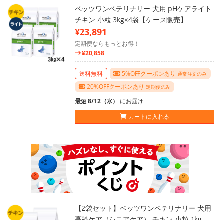
ベッツワンベテリナリー 犬用 pHケアライト
チキン 小粒 3kg×4袋【ケース販売】
¥23,891
定期便ならもっとお得！
¥20,858
送料無料
5%OFFクーポンあり
通常注文のみ
20%OFFクーポンあり
定期便のみ
最短 8/12（水）
にお届け
カートに入れる
【2袋セット】ベッツワンベテリナリー 犬用
高齢ケア（シニアケア） チキン 小粒 1kg