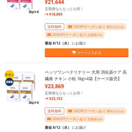
¥21,644
定期便ならもっとお得！
¥18,895
送料無料
5%OFFクーポンあり
通常注文のみ
20%OFFクーポンあり
定期便のみ
最短 8/12（水）
にお届け
カートに入れる
ベッツワンベテリナリー 犬用 消化器ケア 高
繊維 チキン 小粒 3kg×4袋【ケース販売】
¥23,869
定期便ならもっとお得！
¥23,152
送料無料
5%OFFクーポンあり
通常注文のみ
20%OFFクーポンあり
定期便のみ
最短 8/12（水）
にお届け