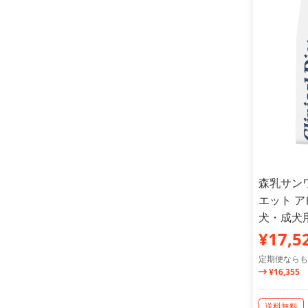
森乳サン
エット 
犬・成犬用 
¥17,5
定期便ならも
¥16,355
送料無料