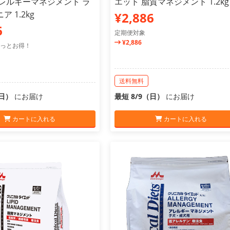
アレルギーマネジメント ラ
エット 脂質マネジメント 1.2kg
 1.2kg
¥2,886
6
定期便対象
¥2,886
っとお得！
送料無料
（日）
にお届け
最短 8/9（日）
にお届け
カートに入れる
カートに入れる