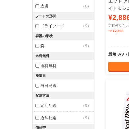
エット 
皮膚
（6）
イト＆シニア
¥2,88
フードの形状
ドライフード
（9）
定期便ならも
¥2,693
容器の形状
袋
（9）
最短 8/9
送料無料
送料無料
発送日
当日発送
配送方法
定期配送
（9）
通常配送
（9）
価格帯