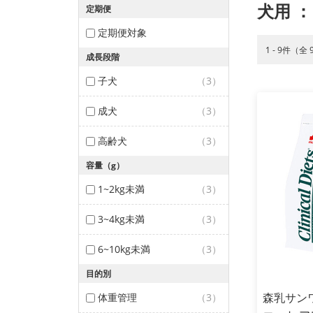
犬用
：
定期便
定期便対象
1 - 9件（全
成長段階
子犬
（3）
成犬
（3）
高齢犬
（3）
容量（g）
1~2kg未満
（3）
3~4kg未満
（3）
6~10kg未満
（3）
目的別
森乳サン
体重管理
（3）