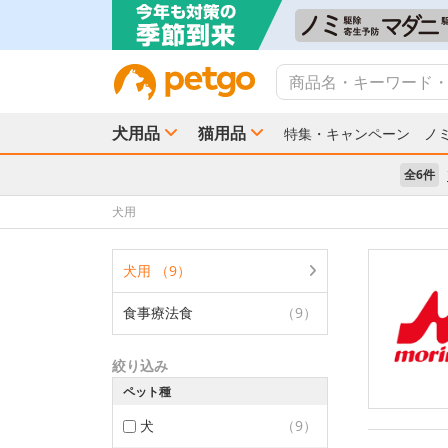
犬用品
猫用品
特集・キャンペーン
ノ
全6件
犬用
犬用 （9）
食事療法食
（9）
絞り込み
ペット種
犬
（9）