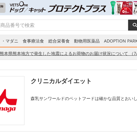
ミ・マダニ
食事療法食
総合栄養食
動物用医薬品
ADOPTION PARK
熊本県熊本地方で発生した地震によるお荷物のお届け状況について （7/
クリニカルダイエット
森乳サンワールドのペットフードは確かな品質とおい